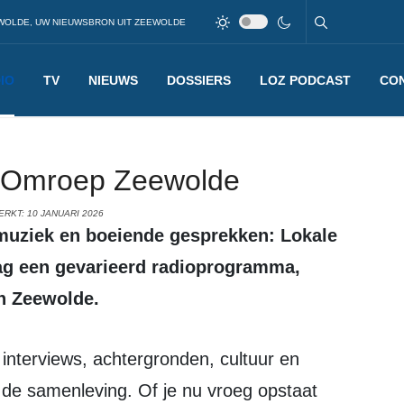
WOLDE, UW NIEUWSBRON UIT ZEEWOLDE
IO
TV
NIEUWS
DOSSIERS
LOZ PODCAST
CO
 Omroep Zeewolde
RKT: 10 JANUARI 2026
ag een gevarieerd radioprogramma,
n Zeewolde.
n de samenleving. Of je nu vroeg opstaat