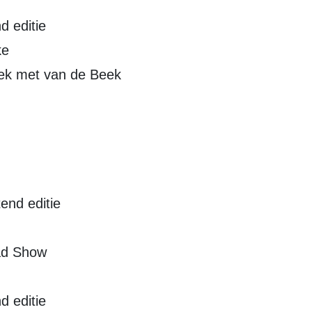
d editie
ke
eek met van de Beek
end editie
oad Show
d editie