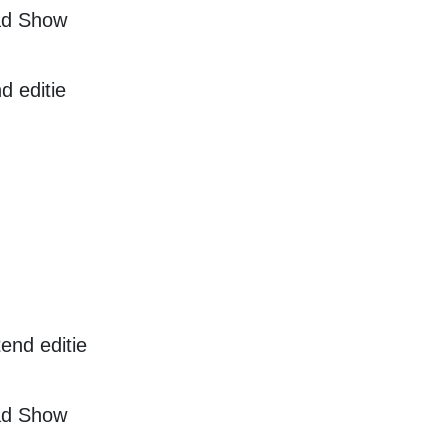
oad Show
d editie
end editie
oad Show