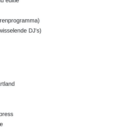
d editie
gerenprogramma)
wisselende DJ's)
rtland
press
ke