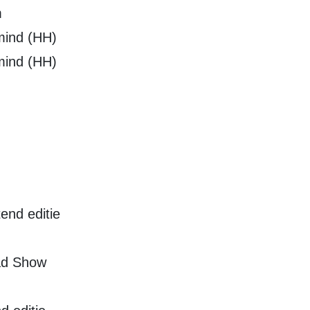
m
mind (HH)
mind (HH)
end editie
oad Show