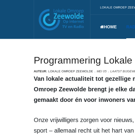
LOKALE OMROEP ZEE
HOME
RAD
Programmering Lokale
AUTEUR:
LOKALE OMROEP ZEEWOLDE
MEI 05
LAATST BIJGEWE
Van lokale actualiteit tot gezellige muziek en boeiende gesprekken: Lokale
Omroep Zeewolde brengt je elke d
gemaakt door én voor inwoners va
Onze vrijwilligers zorgen voor nieuws, interviews, achtergronden, cultuur en
sport – allemaal recht uit het hart va