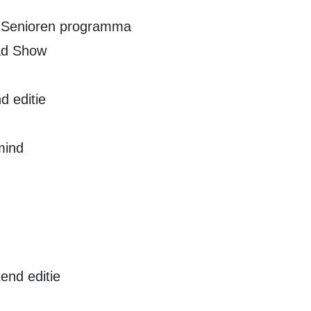
- Senioren programma
oad Show
d editie
mind
end editie