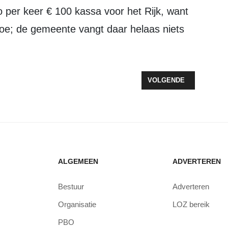
 per keer € 100 kassa voor het Rijk, want
toe; de gemeente vangt daar helaas niets
 ALCOHOL
VOLGENDE ARTIKEL: A
VOLGENDE
ALGEMEEN
ADVERTEREN
Bestuur
Adverteren
Organisatie
LOZ bereik
PBO