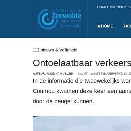
LOKALE OMROEP ZEE
HOME
RAD
112 nieuws & Veiligheid
Ontoelaatbaar verkeer
AUTEUR:
RUUD VAN VELZEN
JUN 07
LAATST BIJGEWERKT: 06 J
In de informatie die tweewekelijks wordt verstrekt door politiechef Miklos
Coumou kwamen deze keer een aantal 
door de beugel kunnen.