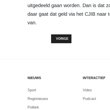
uitgedeeld gaan worden. Dan is dat zo
daar gaat dat geld via het CJIB naar 
van.
VORIG ARTIKEL: DE INVLOED VAN
VORIGE
NIEUWS
INTERACTIEF
Sport
Video
Regionieuws
Podcast
Politiek