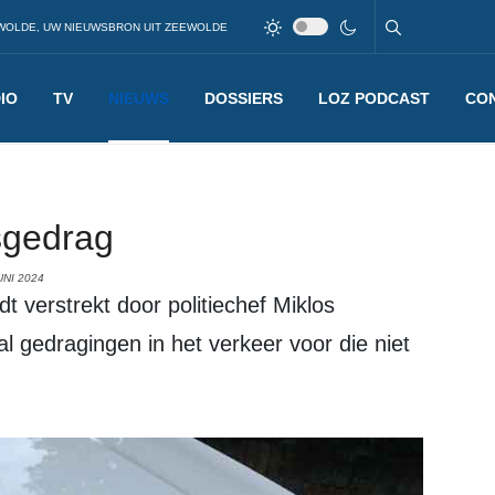
WOLDE, UW NIEUWSBRON UIT ZEEWOLDE
IO
TV
NIEUWS
DOSSIERS
LOZ PODCAST
CO
sgedrag
UNI 2024
gedragingen in het verkeer voor die niet