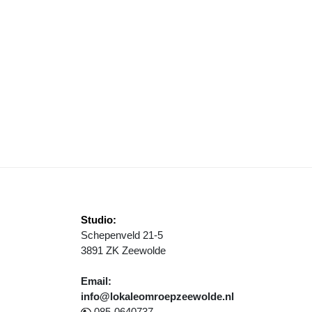
UTOBRAND
Studio:
Schepenveld 21-5
3891 ZK Zeewolde
Email:
info@lokaleomroepzeewolde.nl
085-0640737