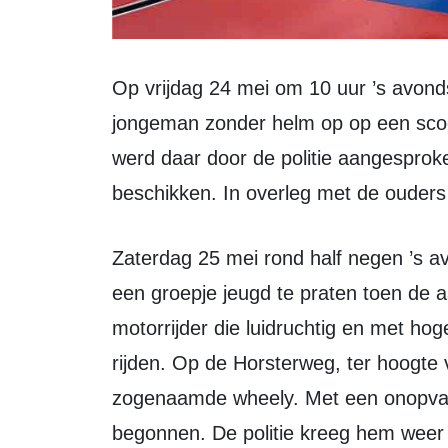
Op vrijdag 24 mei om 10 uur ’s avonds zag de politie tijdens de surveillance een
jongeman zonder helm op op een scoot
werd daar door de politie aangesproken
beschikken. In overleg met de ouders
Zaterdag 25 mei rond half negen ’s avonds stond de politie voor het bureau met
een groepje jeugd te praten toen de 
motorrijder die luidruchtig en met ho
rijden. Op de Horsterweg, ter hoogte 
zogenaamde wheely. Met een onopvall
begonnen. De politie kreeg hem weer 