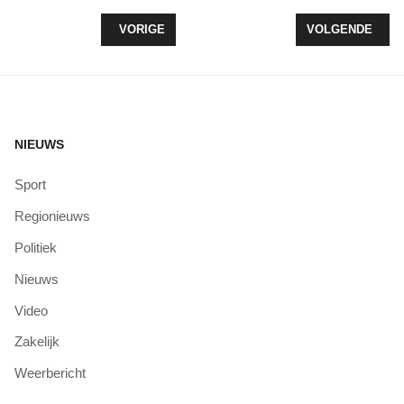
VORIG ARTIKEL: BRANDWEER JEFFREY AAN HET
VOLGENDE ARTI
VORIGE
VOLGENDE
NIEUWS
Sport
Regionieuws
Politiek
Nieuws
Video
Zakelijk
Weerbericht