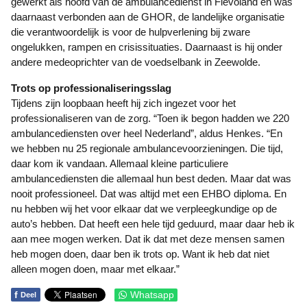
gewerkt als hoofd van de ambulancedienst in Flevoland en was
daarnaast verbonden aan de GHOR, de landelijke organisatie
die verantwoordelijk is voor de hulpverlening bij zware
ongelukken, rampen en crisissituaties. Daarnaast is hij onder
andere medeoprichter van de voedselbank in Zeewolde.
Trots op professionaliseringsslag
Tijdens zijn loopbaan heeft hij zich ingezet voor het
professionaliseren van de zorg. “Toen ik begon hadden we 220
ambulancediensten over heel Nederland”, aldus Henkes. “En
we hebben nu 25 regionale ambulancevoorzieningen. Die tijd,
daar kom ik vandaan. Allemaal kleine particuliere
ambulancediensten die allemaal hun best deden. Maar dat was
nooit professioneel. Dat was altijd met een EHBO diploma. En
nu hebben wij het voor elkaar dat we verpleegkundige op de
auto’s hebben. Dat heeft een hele tijd geduurd, maar daar heb ik
aan mee mogen werken. Dat ik dat met deze mensen samen
heb mogen doen, daar ben ik trots op. Want ik heb dat niet
alleen mogen doen, maar met elkaar.”
f
Whatsapp
Deel