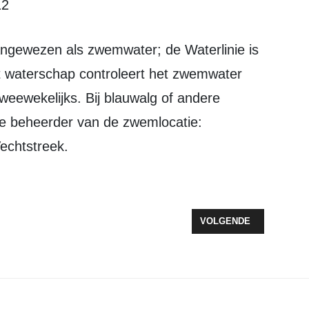
12
et waterschap controleert het zwemwater
tweewekelijks. Bij blauwalg of andere
de beheerder van de zwemlocatie:
echtstreek.
ELD BIJ DEFENSIE VOOR VESTIGING KAZERNE
VOLGENDE ARTIKEL: Z
VOLGENDE