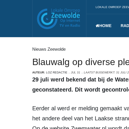
LOKALE OMROEP ZEE
HOME
RAD
Nieuws Zeewolde
Blauwalg op diverse pl
AUTEUR:
LOZ REDACTIE
JUL 31
LAATST BIJGEWERKT: 31 JULI 
29 juli werd bekend dat bij de Waterlinie in de Polderwijk blauwalg is
geconstateerd. Dit wordt gecontro
Eerder al werd er melding gemaakt van blauwalg bij de Wielewaal, waarna ook
het andere deel van het Laakse stran
Op de website Zwemwater.nl wordt d