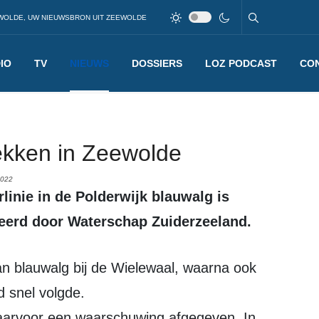
WOLDE, UW NIEUWSBRON UIT ZEEWOLDE
IO
TV
NIEUWS
DOSSIERS
LOZ PODCAST
CO
ekken in Zeewolde
2022
leerd door Waterschap Zuiderzeeland.
d snel volgde.
aarvoor een waarschuwing afgegeven. In