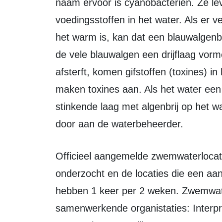
naam ervoor is cyanobacteriën. Ze lev
voedingsstoffen in het water. Als er v
het warm is, kan dat een blauwalgenb
de vele blauwalgen een drijflaag vor
afsterft, komen gifstoffen (toxines) in
maken toxines aan. Als het water een 
stinkende laag met algenbrij op het w
door aan de waterbeheerder.
Officieel aangemelde zwemwaterlocaties worden minimaal 1 keer per maand
onderzocht en de locaties die een aa
hebben 1 keer per 2 weken. Zwemwate
samenwerkende organistaties: Interpr