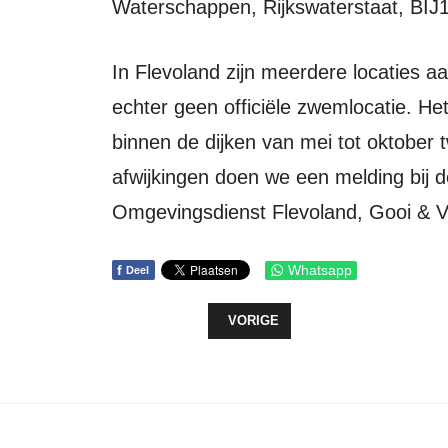
Waterschappen, Rijkswaterstaat, BIJ
In Flevoland zijn meerdere locaties aangewezen als zwemwater; de Waterlinie is
echter geen officiële zwemlocatie. H
binnen de dijken van mei tot oktober 
afwijkingen doen we een melding bij 
Omgevingsdienst Flevoland, Gooi & V
f
Whatsapp
Deel
VORIG ARTIKEL: ZEEWOLDE IN BE
VORIGE