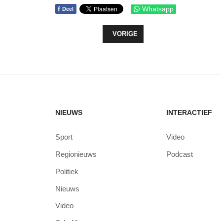
f
Whatsapp
Deel
VORIG ARTIKEL: PIETENHUIS GEO
VORIGE
NIEUWS
INTERACTIEF
Sport
Video
Regionieuws
Podcast
Politiek
Nieuws
Video