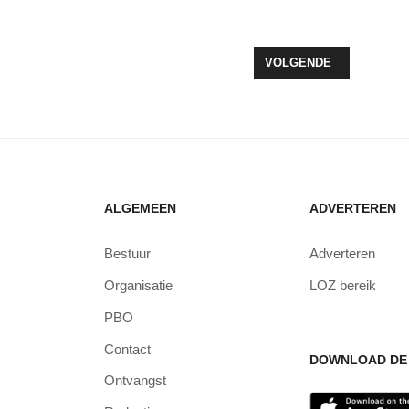
PEND IN ZEEWOLDE
VOLGENDE ARTIKEL: B
VOLGENDE
ALGEMEEN
ADVERTEREN
Bestuur
Adverteren
Organisatie
LOZ bereik
PBO
Contact
DOWNLOAD DE 
Ontvangst