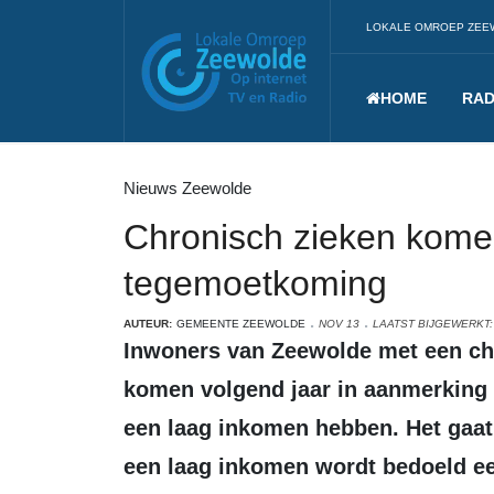
LOKALE OMROEP ZEE
HOME
RAD
Nieuws Zeewolde
Chronisch zieken kome
tegemoetkoming
AUTEUR:
GEMEENTE ZEEWOLDE
NOV 13
LAATST BIJGEWERKT:
Inwoners van Zeewolde met een chronische ziekte en/of een beperking
komen volgend jaar in aanmerking
een laag inkomen hebben. Het gaat 
een laag inkomen wordt bedoeld e