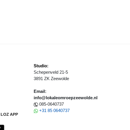
RANDWEER JEFFREY AAN HET WOORD
Studio:
Schepenveld 21-5
3891 ZK Zeewolde
Email:
info@lokaleomroepzeewolde.nl
085-0640737
+31 85 0640737
LOZ APP