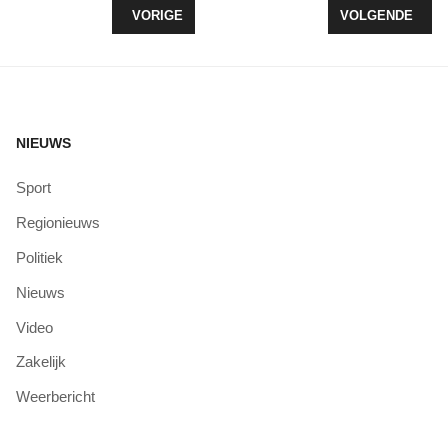
VORIG ARTIKEL: ELIZE POLDERMAN LOOPT ZTOT
VOLGENDE ARTI
VORIGE
VOLGENDE
NIEUWS
Sport
Regionieuws
Politiek
Nieuws
Video
Zakelijk
Weerbericht