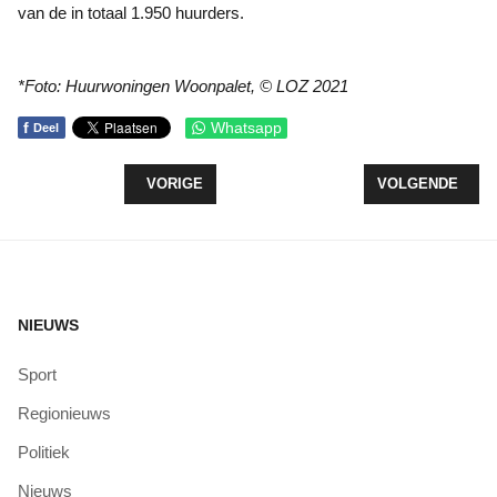
van de in totaal 1.950 huurders.
*Foto: Huurwoningen Woonpalet, © LOZ 2021
f
Whatsapp
Deel
VORIG ARTIKEL: ENQUÊTE OVER INRICHTING PLE
VOLGENDE ARTI
VORIGE
VOLGENDE
NIEUWS
Sport
Regionieuws
Politiek
Nieuws