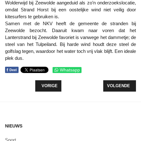
Wolderwijd bij Zeewolde aangeduid als zo’n onderzoekslocatie,
omdat Strand Horst bij een oostelijke wind niet veilig door
kitesurfers te gebruiken is.
Samen met de NKV heeft de gemeente de stranden bij
Zeewolde bezocht. Daaruit kwam naar voren dat het
Lanterstrand bij Zeewolde favoriet is vanwege het dammetje; de
steel van het Tulpeiland. Bij harde wind houdt deze steel de
golfslag tegen, waardoor het water toch vrij vlak blijft. Een ideale
plek dus.
f
Whatsapp
Deel
VORIG ARTIKEL: KOEIEN AANGEREDEN
VOLGENDE ARTI
VORIGE
VOLGENDE
NIEUWS
Sport