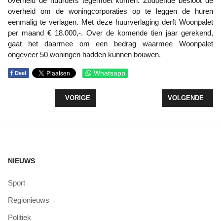
overheid de huurders tegemoet komen. Zodoende besloot de
overheid om de woningcorporaties op te leggen de huren
eenmalig te verlagen. Met deze huurverlaging derft Woonpalet
per maand € 18.000,-. Over de komende tien jaar gerekend,
gaat het daarmee om een bedrag waarmee Woonpalet
ongeveer 50 woningen hadden kunnen bouwen.
f
Whatsapp
Deel
VORIG ARTIKEL: NIEUWE BESTELAUTO VOOR V
VOLGENDE ARTI
VORIGE
VOLGENDE
NIEUWS
Sport
Regionieuws
Politiek