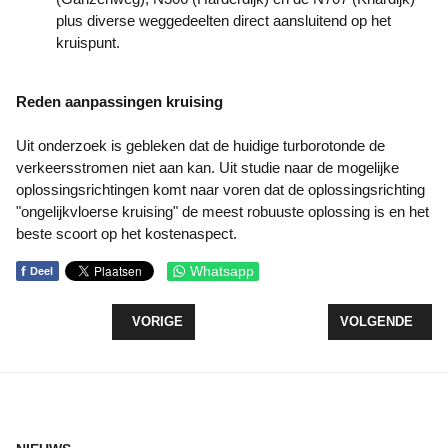
plus diverse weggedeelten direct aansluitend op het
kruispunt.
Reden aanpassingen kruising
Uit onderzoek is gebleken dat de huidige turborotonde de
verkeersstromen niet aan kan. Uit studie naar de mogelijke
oplossingsrichtingen komt naar voren dat de oplossingsrichting
"ongelijkvloerse kruising" de meest robuuste oplossing is en het
beste scoort op het kostenaspect.
f
Whatsapp
Deel
VORIG ARTIKEL: OPENING ENERGIELOKET ZEEW
VOLGENDE ARTI
VORIGE
VOLGENDE