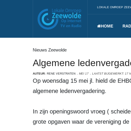
LOKALE OMROEP ZEE
HOME
RAD
Nieuws Zeewolde
Algemene ledenvergad
AUTEUR:
RENE VERSTRATEN
MEI 17
LAATST BIJGEWERKT: 17 M
Op woensdag 15 mei jl. hield de EHBO vereniging Zeewolde haar jaarlijkse
algemene ledenvergadering.
In zijn openingswoord vroeg ( scheide
grote opgaven waar de vereniging de 