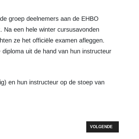
d de groep deelnemers aan de EHBO
t. Na een hele winter cursusavonden
chten ze het officiële examen afleggen.
diploma uit de hand van hun instructeur
TERNZORG HOUDT OPEN DAG OP 15 JUNI
VOLGENDE ARTIKEL: P
VOLGENDE