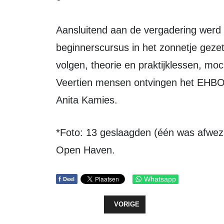
Aansluitend aan de vergadering wer
beginnerscursus in het zonnetje geze
volgen, theorie en praktijklessen, mo
Veertien mensen ontvingen het EHBO 
Anita Kamies.
*Foto: 13 geslaagden (één was afwezig) en hun instructeur op de stoep van
Open Haven.
f
Whatsapp
Deel
VORIG ARTIKEL: DAGBESTEDING S
VORIGE