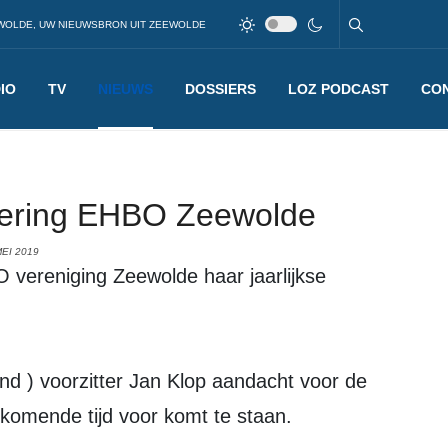
WOLDE, UW NIEUWSBRON UIT ZEEWOLDE
IO
TV
NIEUWS
DOSSIERS
LOZ PODCAST
CO
ering EHBO Zeewolde
EI 2019
nd ) voorzitter Jan Klop aandacht voor de
komende tijd voor komt te staan.