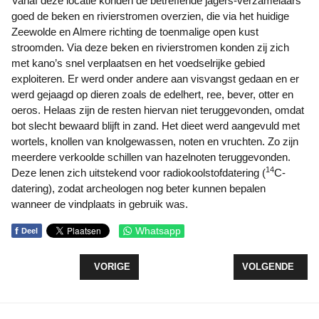
Vanaf deze locatie konden de betreffende jagers-verzamelaars
goed de beken en rivierstromen overzien, die via het huidige
Zeewolde en Almere richting de toenmalige open kust
stroomden. Via deze beken en rivierstromen konden zij zich
met kano’s snel verplaatsen en het voedselrijke gebied
exploiteren. Er werd onder andere aan visvangst gedaan en er
werd gejaagd op dieren zoals de edelhert, ree, bever, otter en
oeros. Helaas zijn de resten hiervan niet teruggevonden, omdat
bot slecht bewaard blijft in zand. Het dieet werd aangevuld met
wortels, knollen van knolgewassen, noten en vruchten. Zo zijn
meerdere verkoolde schillen van hazelnoten teruggevonden.
14
Deze lenen zich uitstekend voor radiokoolstofdatering (
C-
datering), zodat archeologen nog beter kunnen bepalen
wanneer de vindplaats in gebruik was.
f
Whatsapp
Deel
VORIG ARTIKEL: HAVENDAGEN ZEEWOLDE UITGE
VOLGENDE ARTI
VORIGE
VOLGENDE