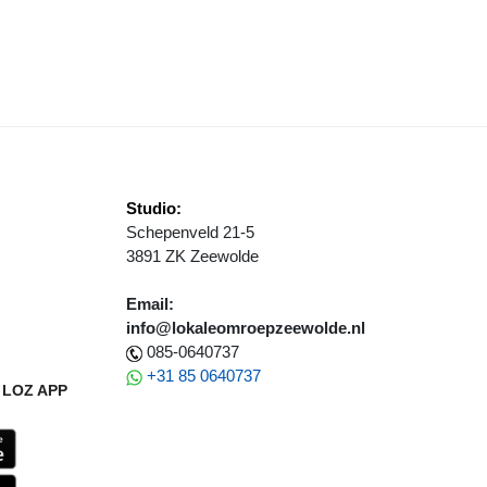
RIELUIK BOERENLEVEN: MELKVEEHOUDER CARLA DEKKER
Studio:
Schepenveld 21-5
3891 ZK Zeewolde
Email:
info@lokaleomroepzeewolde.nl
085-0640737
+31 85 0640737
LOZ APP