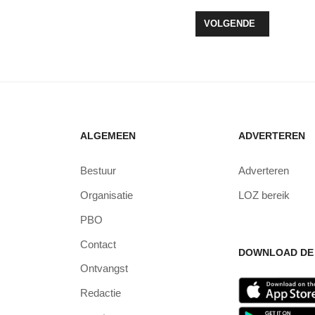
LLEN BESTUURDER VEROORZAAKT AANRIJDING
VOLGENDE ARTIKEL: D
VOLGENDE
ALGEMEEN
ADVERTEREN
Bestuur
Adverteren
Organisatie
LOZ bereik
PBO
Contact
DOWNLOAD DE 
Ontvangst
Redactie