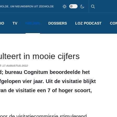
WOLDE, UW NIEUWSBRON UIT ZEEWOLDE
IO
TV
NIEUWS
DOSSIERS
LOZ PODCAST
CO
lteert in mooie cijfers
: 17 AUGUSTUS 2022
lopen vier jaar. Uit de visitatie blijkt
n de visitatie een 7 of hoger scoort,