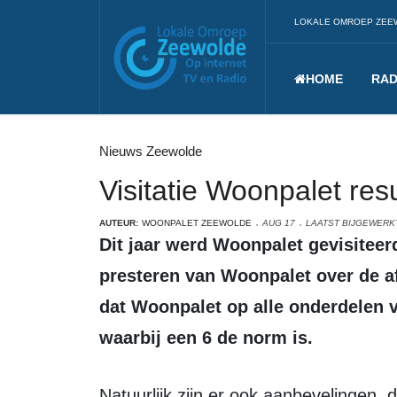
LOKALE OMROEP ZEE
HOME
RAD
Nieuws Zeewolde
Visitatie Woonpalet resu
AUTEUR:
WOONPALET ZEEWOLDE
AUG 17
LAATST BIJGEWERKT
Dit jaar werd Woonpalet gevisiteerd; bureau Cognitum beoordeelde het
presteren van Woonpalet over de afge
dat Woonpalet op alle onderdelen va
waarbij een 6 de norm is.
Natuurlijk zijn er ook aanbevelingen, door de visitatiecommissie stimulerend