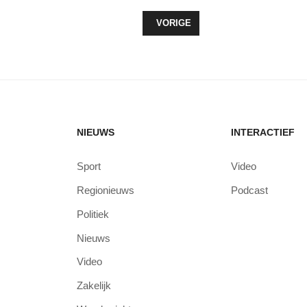
VORIG ARTIKEL: IN SLAAP GEVA
VORIGE
NIEUWS
INTERACTIEF
Sport
Video
Regionieuws
Podcast
Politiek
Nieuws
Video
Zakelijk