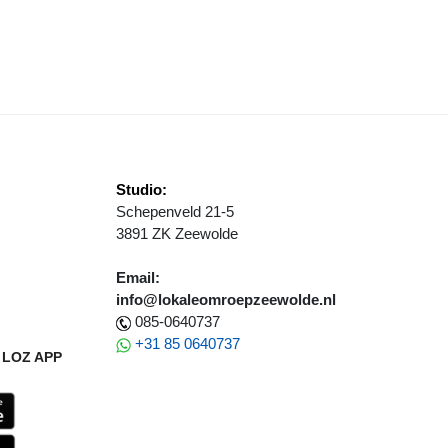
THOLIEKEN STERRE DER ZEE STARTEN PETITIE OM FUSIE TE VOO
Studio:
Schepenveld 21-5
3891 ZK Zeewolde
Email:
info@lokaleomroepzeewolde.nl
085-0640737
+31 85 0640737
LOZ APP