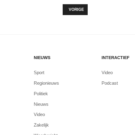
VORIG ARTIKEL: HET GEHEIM ACH
VORIGE
NIEUWS
INTERACTIEF
Sport
Video
Regionieuws
Podcast
Politiek
Nieuws
Video
Zakelijk