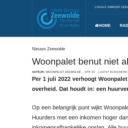
LOKALE OMROEP ZEE
HOME
RAD
Nieuws Zeewolde
Woonpalet benut niet a
AUTEUR:
WOONPALET ZEEWOLDE
APR 30
LAATST BIJGEWERKT:
Per 1 juli 2022 verhoogt Woonpalet de huren volgens de kaders van de
overheid. Dat houdt in: een huurve
Op een belangrijk punt wijkt Woonpalet af van de ruimte die de overheid biedt.
Huurders met een inkomen hoger dan c
inkomensafhankelijke opslag. Alle huu