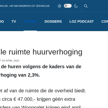
WOLDE, UW NIEUWSBRON UIT ZEEWOLDE
IO
TV
NIEUWS
DOSSIERS
LOZ PODCAST
CO
lle ruimte huurverhoging
 30 APRIL 2022
rhoging van 2,3%.
irca € 47.000,- krijgen géén extra
rders van Woonpalet krijgen eind april