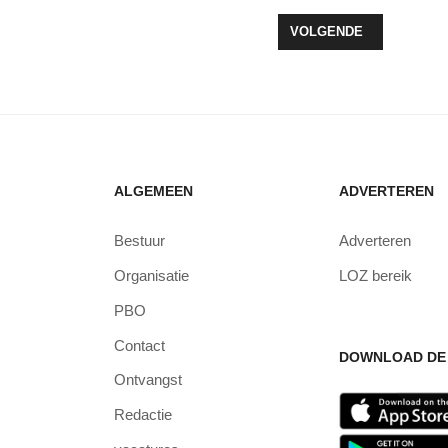
TER DE VERDWIJNING VAN WILHELM HENDRICKX
VOLGENDE ARTIKEL: KA
VOLGENDE
ALGEMEEN
ADVERTEREN
Bestuur
Adverteren
Organisatie
LOZ bereik
PBO
Contact
DOWNLOAD DE 
Ontvangst
Redactie