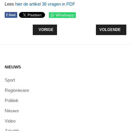
Lees
hier de artikel 36 vragen in PDF
f
Whatsapp
Deel
VORIG ARTIKEL: MAATWERK BIJ GIFTEN IN NATU
VOLGENDE ARTI
VORIGE
VOLGENDE
NIEUWS
Sport
Regionieuws
Politiek
Nieuws
Video
Zakelijk