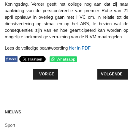
Koningsdag. Verder geeft het college nog aan dat zij naar
aanleiding van de persconferentie van premier Rutte van 21
april opnieuw in overleg gaan met HVC om, in relatie tot de
dienstverlening op straat en op het ABS, te bezien wat de
consequenties zijn van en hoe geanticipeerd kan worden op
mogelijke toekomstige verruiming van de RIVM maatregelen.
Lees de volledige beantwoording
hier in PDF
f
Whatsapp
Deel
VORIG ARTIKEL: GEEN ZONNEPARKEN IN DE NAT
VOLGENDE ARTI
VORIGE
VOLGENDE
NIEUWS
Sport