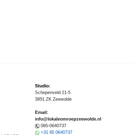
ETHOUDER ERNST BRON ENTHOUSIAST OVER ANIMO BIJ ENERGIETR
Studio:
Schepenveld 21-5
3891 ZK Zeewolde
Email:
info@lokaleomroepzeewolde.nl
085-0640737
+31 85 0640737