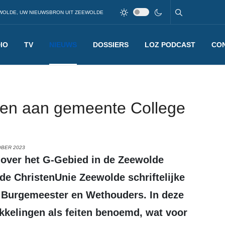
WOLDE, UW NIEUWSBRON UIT ZEEWOLDE
IO
TV
NIEUWS
DOSSIERS
LOZ PODCAST
CO
agen aan gemeente College
OBER 2023
 de ChristenUnie Zeewolde schriftelijke
n Burgemeester en Wethouders. In deze
kkelingen als feiten benoemd, wat voor