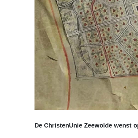
De ChristenUnie Zeewolde wenst o