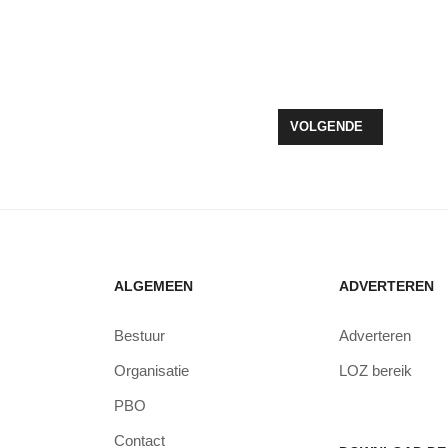
 EREPENNING VOOR YVONNE VAN BRUGGEN
VOLGENDE ARTIKEL: W
VOLGENDE
ALGEMEEN
ADVERTEREN
Bestuur
Adverteren
Organisatie
LOZ bereik
PBO
Contact