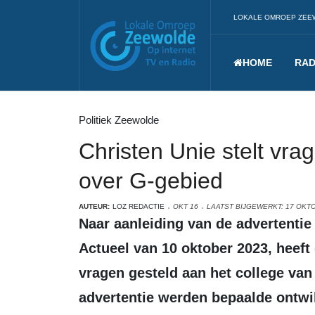
LOKALE OMROEP ZEE
HOME
RAD
Politiek Zeewolde
Christen Unie stelt vr
over G-gebied
AUTEUR:
LOZ REDACTIE
OKT 16
LAATST BIJGEWERKT: 17 OKT
Naar aanleiding van de advertentie over het G-Gebied in de Zeewolde
Actueel van 10 oktober 2023, heeft
vragen gesteld aan het college va
advertentie werden bepaalde ontwi