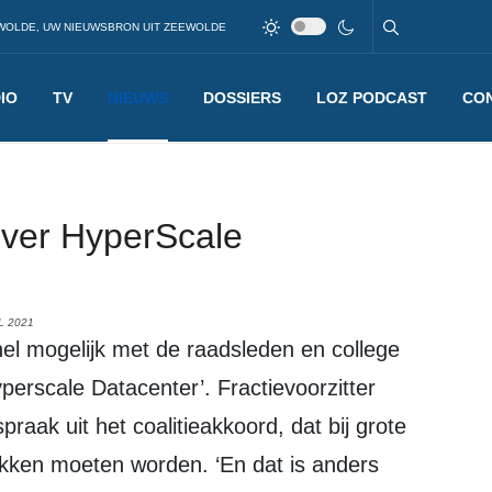
WOLDE, UW NIEUWSBRON UIT ZEEWOLDE
IO
TV
NIEUWS
DOSSIERS
LOZ PODCAST
CO
over HyperScale
L 2021
perscale Datacenter’. Fractievoorzitter
praak uit het coalitieakkoord, dat bij grote
kken moeten worden. ‘En dat is anders