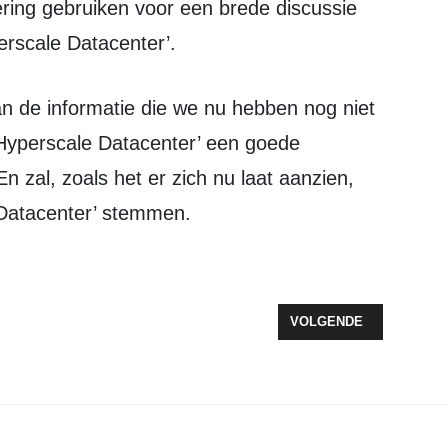
ring gebruiken voor een brede discussie
erscale Datacenter’.
‘Hyperscale Datacenter’ een goede
En zal, zoals het er zich nu laat aanzien,
Datacenter’ stemmen.
BARE DISCUSSIE DATACENTER
VOLGENDE ARTIKEL: EX
VOLGENDE