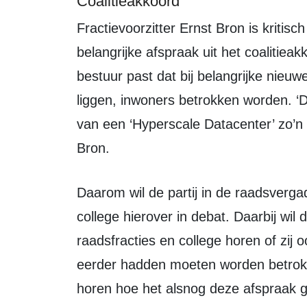
Coalitieakkoord
Fractievoorzitter Ernst Bron is kritisch over het huidige proces en wijst op een
belangrijke afspraak uit het coalitiea
bestuur past dat bij belangrijke nieu
liggen, inwoners betrokken worden. ‘
van een ‘Hyperscale Datacenter’ zo’n 
Bron.
Daarom wil de partij in de raadsvergadering van 22 april met raadsfracties en
college hierover in debat. Daarbij wil
raadsfracties en college horen of zij 
eerder hadden moeten worden betrokke
horen hoe het alsnog deze afspraak g