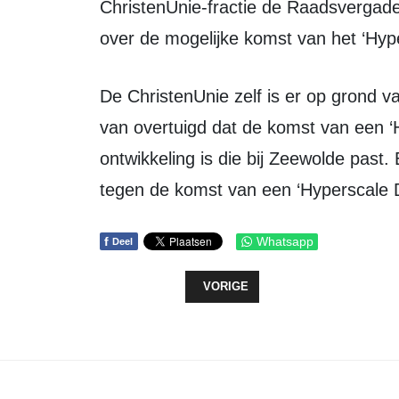
ChristenUnie-fractie de Raadsvergade
over de mogelijke komst van het ‘Hyp
De ChristenUnie zelf is er op grond van de informatie die we nu hebben nog niet
van overtuigd dat de komst van een 
ontwikkeling is die bij Zeewolde past. 
tegen de komst van een ‘Hyperscale 
f
Whatsapp
Deel
VORIG ARTIKEL: NOG GEEN OPEN
VORIGE