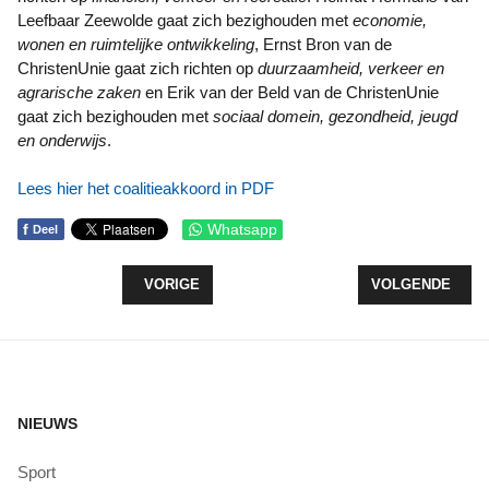
Leefbaar Zeewolde gaat zich bezighouden met
economie,
wonen en ruimtelijke ontwikkeling
, Ernst Bron van de
ChristenUnie gaat zich richten op
duurzaamheid, verkeer en
agrarische zaken
en Erik van der Beld van de ChristenUnie
gaat zich bezighouden met
sociaal domein, gezondheid, jeugd
en onderwijs
.
Lees hier het coalitieakkoord in PDF
f
Whatsapp
Deel
VORIG ARTIKEL: 'DATACENTER-WETHOUDER' EGGE
VOLGENDE ARTI
VORIGE
VOLGENDE
NIEUWS
Sport