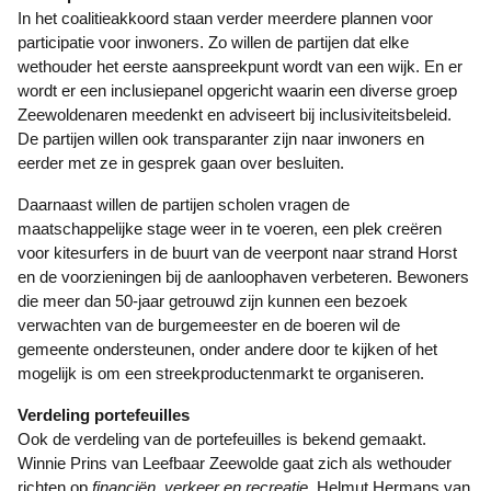
In het coalitieakkoord staan verder meerdere plannen voor
participatie voor inwoners. Zo willen de partijen dat elke
wethouder het eerste aanspreekpunt wordt van een wijk. En er
wordt er een inclusiepanel opgericht waarin een diverse groep
Zeewoldenaren meedenkt en adviseert bij inclusiviteitsbeleid.
De partijen willen ook transparanter zijn naar inwoners en
eerder met ze in gesprek gaan over besluiten.
Daarnaast willen de partijen scholen vragen de
maatschappelijke stage weer in te voeren, een plek creëren
voor kitesurfers in de buurt van de veerpont naar strand Horst
en de voorzieningen bij de aanloophaven verbeteren. Bewoners
die meer dan 50-jaar getrouwd zijn kunnen een bezoek
verwachten van de burgemeester en de boeren wil de
gemeente ondersteunen, onder andere door te kijken of het
mogelijk is om een streekproductenmarkt te organiseren.
Verdeling portefeuilles
Ook de verdeling van de portefeuilles is bekend gemaakt.
Winnie Prins van Leefbaar Zeewolde gaat zich als wethouder
richten op
financiën, verkeer en recreatie
. Helmut Hermans van