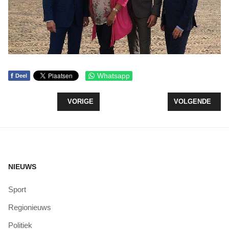
f
Whatsapp
Deel
VORIG ARTIKEL: GEMEENTERAAD BIEDT GEEN 
VOLGENDE ARTI
VORIGE
VOLGENDE
NIEUWS
Sport
Regionieuws
Politiek