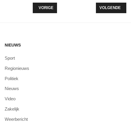
VORIG ARTIKEL: RIXT VAN PUFFELEN VOLGT ANG
VOLGENDE ARTI
VORIGE
VOLGENDE
NIEUWS
Sport
Regionieuws
Politiek
Nieuws
Video
Zakelijk
Weerbericht