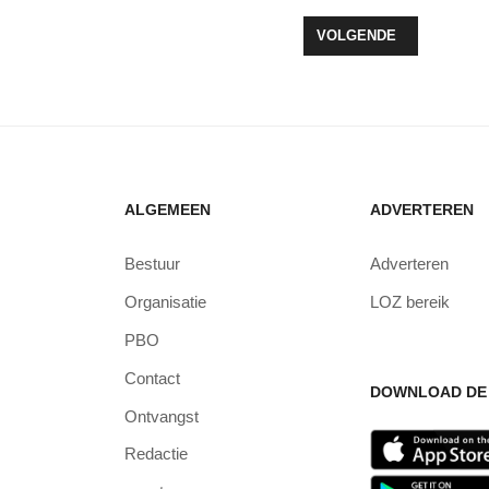
OOP VAN ONS TAFELZILVER’
VOLGENDE ARTIKEL: Z
VOLGENDE
ALGEMEEN
ADVERTEREN
Bestuur
Adverteren
Organisatie
LOZ bereik
PBO
Contact
DOWNLOAD DE 
Ontvangst
Redactie