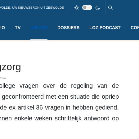
WOLDE, UW NIEUWSBRON UIT ZEEWOLDE
IO
TV
NIEUWS
DOSSIERS
LOZ PODCAST
CO
gzorg
2020
 geconfronteerd met een situatie die opriep
nde ex artikel 36 vragen in hebben gediend.
binnen enkele weken schriftelijk antwoord op