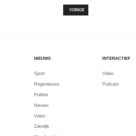
VORIG ARTIKEL: VVD: ‘STOP VERK
VORIGE
NIEUWS
INTERACTIEF
Sport
Video
Regionieuws
Podcast
Politiek
Nieuws
Video
Zakelijk