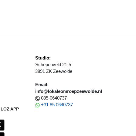
L IN DE BRES VOOR SPOEDZOEKERS
Studio:
Schepenveld 21-5
3891 ZK Zeewolde
Email:
info@lokaleomroepzeewolde.nl
085-0640737
+31 85 0640737
LOZ APP