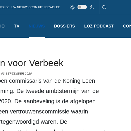
WOLDE, UW NIEUWSBRON UIT ZEEWOLDE
IO
TV
NIEUWS
DOSSIERS
LOZ PODCAST
CO
jn voor Verbeek
: 03 SEPTEMBER 2020
ming. De tweede ambtstermijn van de
2020. De aanbeveling is de afgelopen
 een vertrouwenscommissie waarin
vertegenwoordigd waren. De