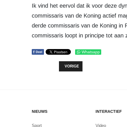
Ik vind het eervol dat ik voor deze d
commissaris van de Koning actief mag
derde commissaris van de Koning in 
commissaris loopt in principe tot aan z
f
Whatsapp
Deel
VORIG ARTIKEL: JAN KLOP WEER
VORIGE
NIEUWS
INTERACTIEF
Sport
Video