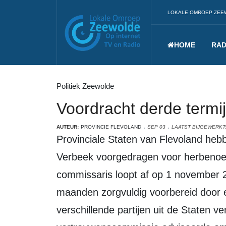
LOKALE OMROEP ZEE
HOME
RAD
Politiek Zeewolde
Voordracht derde termi
AUTEUR:
PROVINCIE FLEVOLAND
SEP 03
LAATST BIJGEWERKT
Provinciale Staten van Flevoland hebben commissaris van de Koning Leen
Verbeek voorgedragen voor herbenoe
commissaris loopt af op 1 november 
maanden zorgvuldig voorbereid door
verschillende partijen uit de Staten 