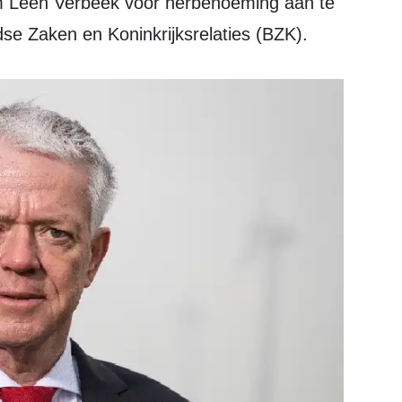
 Leen Verbeek voor herbenoeming aan te
dse Zaken en Koninkrijksrelaties (BZK).