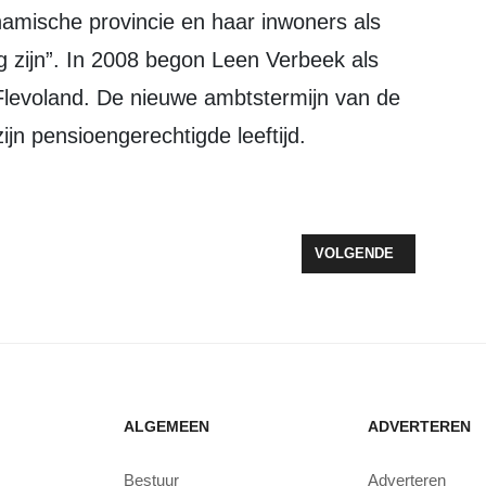
ynamische provincie en haar inwoners als
 zijn”. In 2008 begon Leen Verbeek als
Flevoland. De nieuwe ambtstermijn van de
ijn pensioengerechtigde leeftijd.
 TERUG IN DE GEMEENTERAAD
VOLGENDE ARTIKEL: O
VOLGENDE
ALGEMEEN
ADVERTEREN
Bestuur
Adverteren