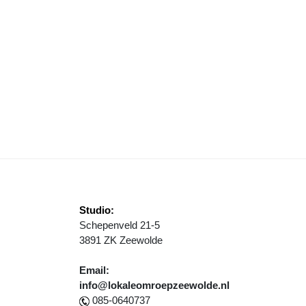
EANTWOORDING EX ARTIKEL 36 VRAGEN DOOR COLLEGE
Studio:
Schepenveld 21-5
3891 ZK Zeewolde
Email:
info@lokaleomroepzeewolde.nl
085-0640737