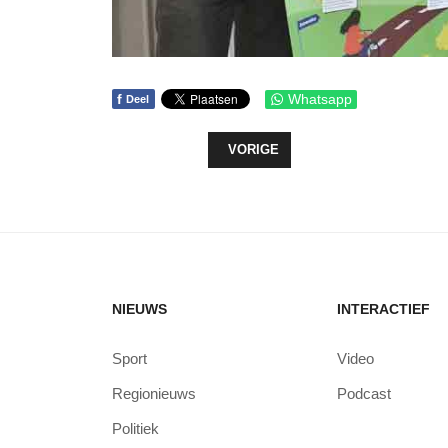
f
Whatsapp
Deel
VORIG ARTIKEL: TELT UW STEM M
VORIGE
NIEUWS
INTERACTIEF
Sport
Video
Regionieuws
Podcast
Politiek