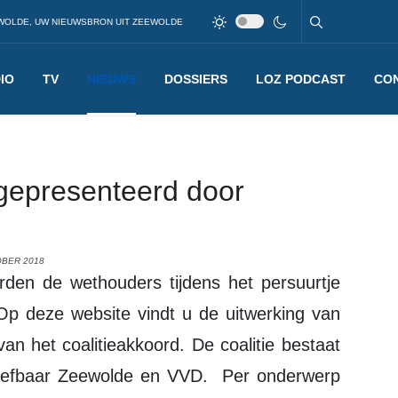
WOLDE, UW NIEUWSBRON UIT ZEEWOLDE
IO
TV
NIEUWS
DOSSIERS
LOZ PODCAST
CO
gepresenteerd door
OBER 2018
p deze website vindt u de uitwerking van
van het coalitieakkoord. De coalitie bestaat
 Leefbaar Zeewolde en VVD. Per onderwerp