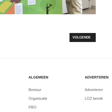
EE IN HET BELEID DE KOMENDE 4 JAREN?
VOLGENDE ARTIKEL: B
VOLGENDE
ALGEMEEN
ADVERTEREN
Bestuur
Adverteren
Organisatie
LOZ bereik
PBO