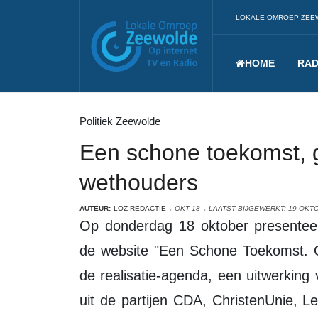
LOKALE OMROEP ZEE
HOME
RAD
Politiek Zeewolde
Een schone toekomst, 
wethouders
AUTEUR:
LOZ REDACTIE
OKT 18
LAATST BIJGEWERKT: 19 OKT
Op donderdag 18 oktober presenteerden de wethouders tijdens het persuurtje
de website "Een Schone Toekomst. O
de realisatie-agenda, een uitwerking 
uit de partijen CDA, ChristenUnie,