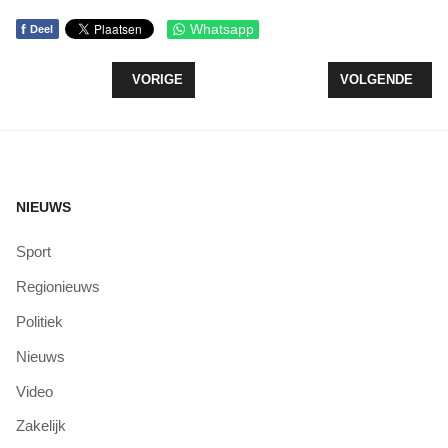
f
Whatsapp
Deel
VORIG ARTIKEL: DE KWESTIE: HOE MOET LEEF
VOLGENDE ARTI
VORIGE
VOLGENDE
NIEUWS
Sport
Regionieuws
Politiek
Nieuws
Video
Zakelijk