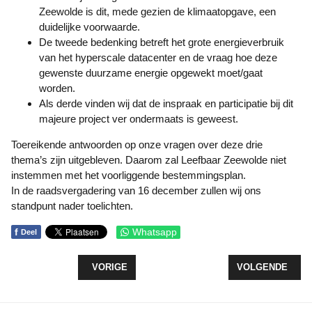
Zeewolde is dit, mede gezien de klimaatopgave, een
duidelijke voorwaarde.
De tweede bedenking betreft het grote energieverbruik
van het hyperscale datacenter en de vraag hoe deze
gewenste duurzame energie opgewekt moet/gaat
worden.
Als derde vinden wij dat de inspraak en participatie bij dit
majeure project ver ondermaats is geweest.
Toereikende antwoorden op onze vragen over deze drie
thema’s zijn uitgebleven. Daarom zal Leefbaar Zeewolde niet
instemmen met het voorliggende bestemmingsplan.
In de raadsvergadering van 16 december zullen wij ons
standpunt nader toelichten.
f
Whatsapp
Deel
VORIG ARTIKEL: TWEEDE KAMER WIJST VOORST
VOLGENDE ARTI
VORIGE
VOLGENDE