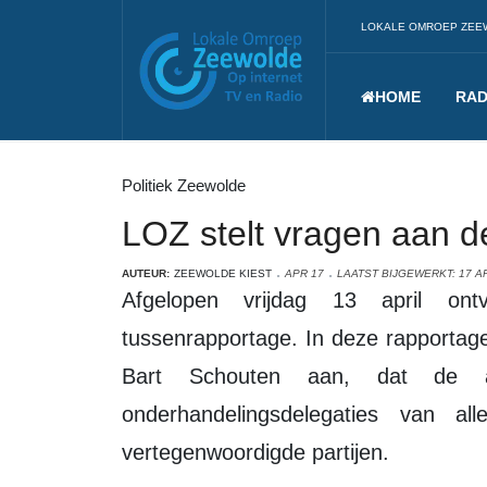
LOKALE OMROEP ZEE
HOME
RAD
Politiek Zeewolde
LOZ stelt vragen aan d
AUTEUR:
ZEEWOLDE KIEST
APR 17
LAATST BIJGEWERKT: 17 AP
Afgelopen vrijdag 13 april ontving LOZ van de informateurs een
tussenrapportage. In deze rapportag
Bart Schouten aan, dat de a
onderhandelingsdelegaties van 
vertegenwoordigde partijen.