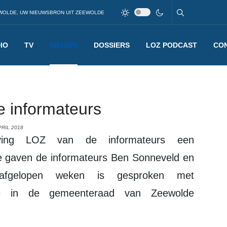
WOLDE, UW NIEUWSBRON UIT ZEEWOLDE
IO
TV
NIEUWS
DOSSIERS
LOZ PODCAST
CO
e informateurs
RIL 2018
e gaven de informateurs Ben Sonneveld en
fgelopen weken is gesproken met
alle in de gemeenteraad van Zeewolde