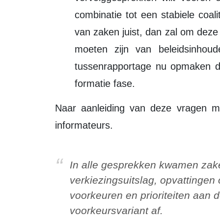
combinatie tot een stabiele coa
van zaken juist, dan zal om dez
moeten zijn van beleidsinhou
tussenrapportage nu opmaken da
formatie fase.
Naar aanleiding van deze vragen mochten wij een reactie ontvangen van de
informateurs.
In alle gesprekken kwamen zaken als reacties op de
verkiezingsuitslag, opvattingen o
voorkeuren en prioriteiten aan 
voorkeursvariant af.