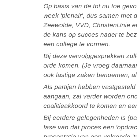
Op basis van de tot nu toe gevoerde gesprekken gaan wij deze
week 'plenair', dus samen met 
Zeewolde, VVD, ChristenUnie e
de kans op succes nader te bez
een college te vormen.
Bij deze vervolggesprekken zullen inhoudelijke zaken zeker aan de
orde komen. (Je vroeg daarnaar.
ook lastige zaken benoemen, al
Als partijen hebben vastgesteld met elkaar een coalitie te willen
aangaan, zal verder worden on
coalitieakkoord te komen en ee
Bij eerdere gelegenheden is (pas) bij aanvang van de afrondende
fase van dat proces een 'opdrach
presentatie van een volgende 't