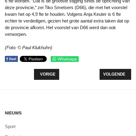
6 fte worden. “Dat is de grootste stijging sinds de oprichting van
deze provincie,” zei Tiko Smetsers (D66), die met het voorstel
kwam het op 4,9 fte te houden. Volgens Anja Keuter is 6 fte
echter te verdedigen, gezien het grote aantal extra taken dat op
de provincie afkomt. Het voorstel van D66 werd dan ook
verworpen.
(Foto: © Paul Klukhuhn)
f
Whatsapp
Deel
VORIG ARTIKEL: GEZONDHEID SPEELT WETHOUDE
VOLGENDE ARTIK
VORIGE
VOLGENDE
NIEUWS
Sport