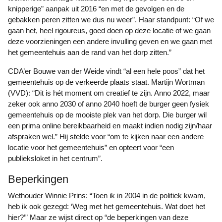
knipperige” aanpak uit 2016 “en met de gevolgen en de
gebakken peren zitten we dus nu weer”. Haar standpunt: “Of we
gaan het, heel rigoureus, goed doen op deze locatie of we gaan
deze voorzieningen een andere invulling geven en we gaan met
het gemeentehuis aan de rand van het dorp zitten.”
CDA’er Bouwe van der Weide vindt “al een hele poos” dat het
gemeentehuis op de verkeerde plaats staat. Martijn Wortman
(VVD): “Dit is hét moment om creatief te zijn. Anno 2022, maar
zeker ook anno 2030 of anno 2040 hoeft de burger geen fysiek
gemeentehuis op de mooiste plek van het dorp. Die burger wil
een prima online bereikbaarheid en maakt indien nodig zijn/haar
afspraken wel.” Hij stelde voor “om te kijken naar een andere
locatie voor het gemeentehuis” en opteert voor “een
publieksloket in het centrum”.
Beperkingen
Wethouder Winnie Prins: “Toen ik in 2004 in de politiek kwam,
heb ik ook gezegd: ‘Weg met het gemeentehuis. Wat doet het
hier?’” Maar ze wijst direct op “de beperkingen van deze