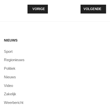
VORIG ARTIKEL: OPPOSITIE KOMT MET ALTERNAT
VOLGENDE ARTI
VORIGE
VOLGENDE
NIEUWS
Sport
Regionieuws
Politiek
Nieuws
Video
Zakelijk
Weerbericht