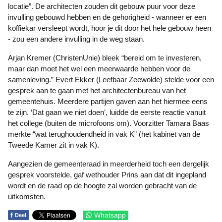
locatie”. De architecten zouden dit gebouw puur voor deze
invulling gebouwd hebben en de gehorigheid - wanneer er een
koffiekar versleept wordt, hoor je dit door het hele gebouw heen
- zou een andere invulling in de weg staan.
Arjan Kremer (ChristenUnie) bleek “bereid om te investeren,
maar dan moet het wel een meerwaarde hebben voor de
samenleving.” Evert Ekker (Leefbaar Zeewolde) stelde voor een
gesprek aan te gaan met het architectenbureau van het
gemeentehuis. Meerdere partijen gaven aan het hiermee eens
te zijn. ‘Dat gaan we niet doen’, luidde de eerste reactie vanuit
het college (buiten de microfoons om). Voorzitter Tamara Baas
merkte “wat terughoudendheid in vak K” (het kabinet van de
Tweede Kamer zit in vak K).
Aangezien de gemeenteraad in meerderheid toch een dergelijk
gesprek voorstelde, gaf wethouder Prins aan dat dit ingepland
wordt en de raad op de hoogte zal worden gebracht van de
uitkomsten.
f
Whatsapp
Deel