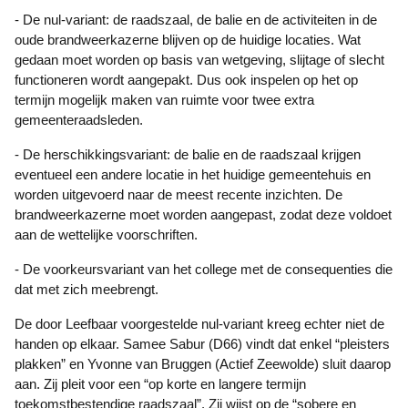
- De nul-variant: de raadszaal, de balie en de activiteiten in de
oude brandweerkazerne blijven op de huidige locaties. Wat
gedaan moet worden op basis van wetgeving, slijtage of slecht
functioneren wordt aangepakt. Dus ook inspelen op het op
termijn mogelijk maken van ruimte voor twee extra
gemeenteraadsleden.
- De herschikkingsvariant: de balie en de raadszaal krijgen
eventueel een andere locatie in het huidige gemeentehuis en
worden uitgevoerd naar de meest recente inzichten. De
brandweerkazerne moet worden aangepast, zodat deze voldoet
aan de wettelijke voorschriften.
- De voorkeursvariant van het college met de consequenties die
dat met zich meebrengt.
De door Leefbaar voorgestelde nul-variant kreeg echter niet de
handen op elkaar. Samee Sabur (D66) vindt dat enkel “pleisters
plakken” en Yvonne van Bruggen (Actief Zeewolde) sluit daarop
aan. Zij pleit voor een “op korte en langere termijn
toekomstbestendige raadszaal”. Zij wijst op de “sobere en