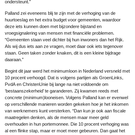
ondersteunt.”
Palland zei eveneens blij te zijn met de verhoging van de
huurtoeslag en het extra budget voor gemeenten, waardoor
deze iets kunnen doen met bijzondere bijstand en
vroegsignalering van mensen met financiële problemen.
“Gemeenten staan veel dichter bij hun inwoners dan het Rijk.
Als wij dus iets aan ze vragen, moet daar ook iets tegenover
staan. Geen taken zonder knaken, dit is een kleine bijdrage
daaraan.”
Begint dit jaar werd het minimumloon in Nederland versneld met
10 procent verhoogd. Dat is volgens partijen als GroenLinks,
PvdA en ChristenUnie bij lange na niet voldoende om
‘bestaanszekerheid’ te garanderen. Zij kwamen reeds met
concrete (minimum)looneisen. Volgens Palland kan er evenwel
op verschillende manieren worden gekeken hoe je het inkomen
van werknemers kunt versterken. “Dan kun je ook aan fiscale
maatregelen denken, als de mensen maar meer geld
overhouden in hun portemonnee. Die 10 procent verhoging was
al een flinke stap, maar er moet meer gebeuren. Dan gaat het