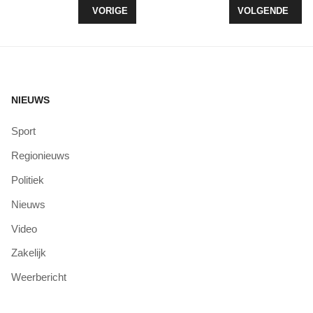
VORIG ARTIKEL: PRINSJESDAG, EEN MOOI STUKJ
VOLGENDE ARTI
VORIGE
VOLGENDE
NIEUWS
Sport
Regionieuws
Politiek
Nieuws
Video
Zakelijk
Weerbericht