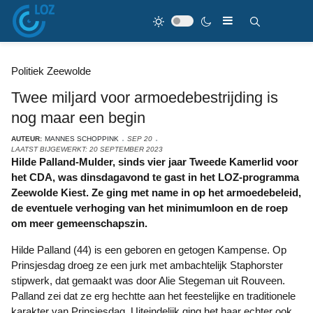
Politiek Zeewolde
Twee miljard voor armoedebestrijding is
nog maar een begin
AUTEUR:
MANNES SCHOPPINK
SEP 20
LAATST BIJGEWERKT: 20 SEPTEMBER 2023
Hilde Palland-Mulder, sinds vier jaar Tweede Kamerlid voor
het CDA, was dinsdagavond te gast in het LOZ-programma
Zeewolde Kiest. Ze ging met name in op het armoedebeleid,
de eventuele verhoging van het minimumloon en de roep
om meer gemeenschapszin.
Hilde Palland (44) is een geboren en getogen Kampense. Op
Prinsjesdag droeg ze een jurk met ambachtelijk Staphorster
stipwerk, dat gemaakt was door Alie Stegeman uit Rouveen.
Palland zei dat ze erg hechtte aan het feestelijke en traditionele
karakter van Prinsjesdag. Uiteindelijk ging het haar echter ook