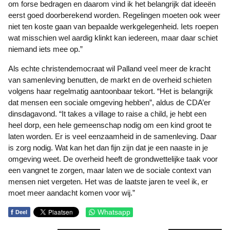
om forse bedragen en daarom vind ik het belangrijk dat ideeën
eerst goed doorberekend worden. Regelingen moeten ook weer
niet ten koste gaan van bepaalde werkgelegenheid. Iets roepen
wat misschien wel aardig klinkt kan iedereen, maar daar schiet
niemand iets mee op.”
Als echte christendemocraat wil Palland veel meer de kracht
van samenleving benutten, de markt en de overheid schieten
volgens haar regelmatig aantoonbaar tekort. “Het is belangrijk
dat mensen een sociale omgeving hebben”, aldus de CDA’er
dinsdagavond. “It takes a village to raise a child, je hebt een
heel dorp, een hele gemeenschap nodig om een kind groot te
laten worden. Er is veel eenzaamheid in de samenleving. Daar
is zorg nodig. Wat kan het dan fijn zijn dat je een naaste in je
omgeving weet. De overheid heeft de grondwettelijke taak voor
een vangnet te zorgen, maar laten we de sociale context van
mensen niet vergeten. Het was de laatste jaren te veel ik, er
moet meer aandacht komen voor wij.”
f
Whatsapp
Deel