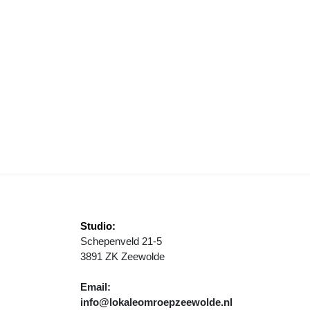
NDUIDELIJKE VOORRANGSSITUATIES CENTRUM
Studio:
Schepenveld 21-5
3891 ZK Zeewolde
Email:
info@lokaleomroepzeewolde.nl