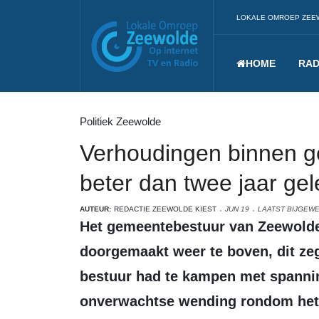
LOKALE OMROEP ZEE
HOME
RAD
Politiek Zeewolde
Verhoudingen binnen 
beter dan twee jaar ge
AUTEUR:
REDACTIE ZEEWOLDE KIEST
JUN 19
LAATST BIJGEWER
Het gemeentebestuur van Zeewolde is de roerige tijd die het heeft
doorgemaakt weer te boven, dit ze
bestuur had te kampen met spanni
onverwachtse wending rondom het 