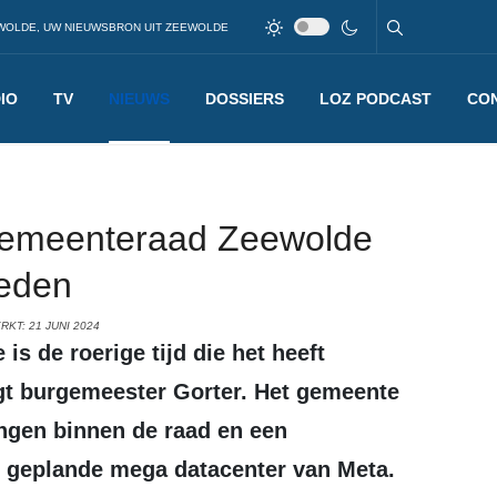
WOLDE, UW NIEUWSBRON UIT ZEEWOLDE
IO
TV
NIEUWS
DOSSIERS
LOZ PODCAST
CO
gemeenteraad Zeewolde
leden
KT: 21 JUNI 2024
gt burgemeester Gorter. Het gemeente
ngen binnen de raad en een
geplande mega datacenter van Meta.