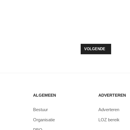
EN SCHEFFER (LEEFBAAR ZEEWOLDE) VOELT ZICH OP ZIJN PLEK
VOLGENDE ARTIKEL: O
VOLGENDE
ALGEMEEN
ADVERTEREN
Bestuur
Adverteren
Organisatie
LOZ bereik
PBO