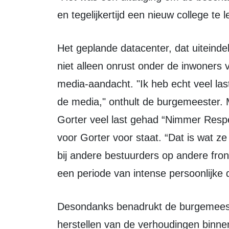
en tegelijkertijd een nieuw college te l
Het geplande datacenter, dat uiteindelijk niet werd gerealiseerd, veroorzaakte
niet alleen onrust onder de inwoners 
media-aandacht. "Ik heb echt veel las
de media," onthult de burgemeester. 
Gorter veel last gehad “Nimmer Res
voor Gorter voor staat. “Dat is wat 
bij andere bestuurders op andere fron
een periode van intense persoonlijke 
Desondanks benadrukt de burgemeester dat er vooruitgang is geboekt in het
herstellen van de verhoudingen binn