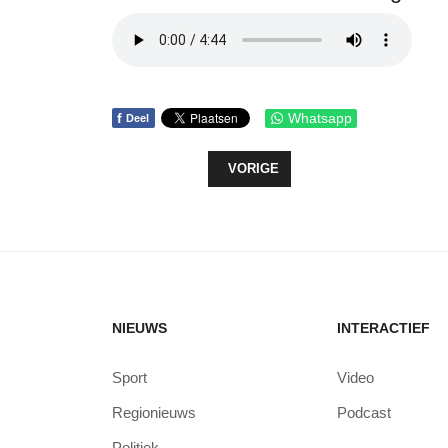
f
Whatsapp
Deel
VORIG ARTIKEL: WETHOUDER STEV
VORIGE
NIEUWS
INTERACTIEF
Sport
Video
Regionieuws
Podcast
Politiek