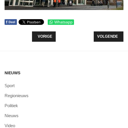
f
Whatsapp
Deel
VORIG ARTIKEL: LONGPUNT: INHALEREN VAN MED
VOLGENDE ARTI
VORIGE
VOLGENDE
NIEUWS
Sport
Regionieuws
Politiek
Nieuws
Video