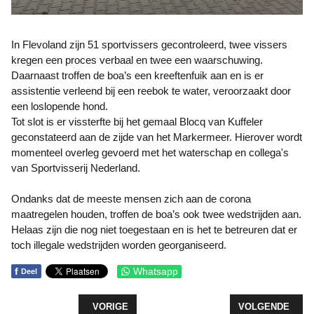
In Flevoland zijn 51 sportvissers gecontroleerd, twee vissers
kregen een proces verbaal en twee een waarschuwing.
Daarnaast troffen de boa’s een kreeftenfuik aan en is er
assistentie verleend bij een reebok te water, veroorzaakt door
een loslopende hond.
Tot slot is er vissterfte bij het gemaal Blocq van Kuffeler
geconstateerd aan de zijde van het Markermeer. Hierover wordt
momenteel overleg gevoerd met het waterschap en collega's
van Sportvisserij Nederland.
Ondanks dat de meeste mensen zich aan de corona
maatregelen houden, troffen de boa’s ook twee wedstrijden aan.
Helaas zijn die nog niet toegestaan en is het te betreuren dat er
toch illegale wedstrijden worden georganiseerd.
f
Whatsapp
Deel
VORIG ARTIKEL: MEER RUIMTE VOOR REGULIERE
VOLGENDE ARTIK
VORIGE
VOLGENDE