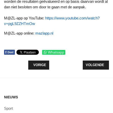
worden de resultaten geëvalueerd en op basis daarvan wordt al
dan niet besloten om door te gaan met de aanpak.
M@ZL-app op YouTube:
https://www.youtube.com/watch?
v=pgL9ZZHTmOw
M@ZL-app online:
mazlapp.nl
f
Whatsapp
Deel
VORIG ARTIKEL: REACTIE REGIONAAL WERKBEDR
VOLGENDE ARTI
VORIGE
VOLGENDE
NIEUWS
Sport