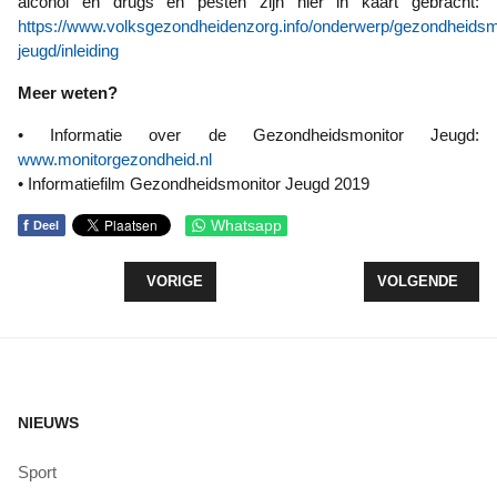
alcohol en drugs en pesten zijn hier in kaart gebracht:
https://www.volksgezondheidenzorg.info/onderwerp/gezondheidsm
jeugd/inleiding
Meer weten?
• Informatie over de Gezondheidsmonitor Jeugd:
www.monitorgezondheid.nl
• Informatiefilm Gezondheidsmonitor Jeugd 2019
f
Whatsapp
Deel
VORIG ARTIKEL: DE PUBLIEKE OPINIE TEN OPZ
VOLGENDE ARTIK
VORIGE
VOLGENDE
NIEUWS
Sport