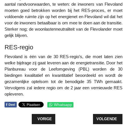
aantal randvoorwaarden, te weten: de inwoners van Flevoland
moeten goed betrokken worden bij het RES-proces, er moet
voldoende ruimte zijn op het energienet en Flevoland wil dat het
voor de inwoners betaalbaar is om mee te doen aan de transitie.
Sterker nog; de woonlastenneutraliteit van de Flevolander moet
gelijk blijven.
RES-regio
Flevoland is één van de 30 RES-regio’s, die moet laten zien
welke bijdrage zij gaat leveren aan de energietransitie. Door het
Planbureau voor de Leefomgeving (PBL) worden de 30
biedingen kwalitatief en kwantitatief beoordeeld en wordt de
gezamenlijke optelsom tot de benodigde 35 TWh gemaakt.
Vervolgens zal iedere regio om de 2 jaar een vernieuwde RES
opleveren.
f
Whatsapp
Deel
VORIG ARTIKEL: FLEVOLANDS SCHRIJFTALENT K
VOLGENDE ARTI
VORIGE
VOLGENDE