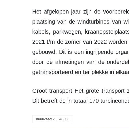
Het afgelopen jaar zijn de voorbereidende werkzaamheden uitgevoerd voor de
plaatsing van de windturbines van w
kabels, parkwegen, kraanopstelplaat
2021 t/m de zomer van 2022 worden 
gebouwd. Dit is een ingrijpende orga
door de afmetingen van de onderdel
getransporteerd en ter plekke in elka
Groot transport Het grote transport zal tussen 20.00 en 6.00 uur plaatsvinden.
Dit betreft de in totaal 170 turbineond
DUURZAAM ZEEWOLDE