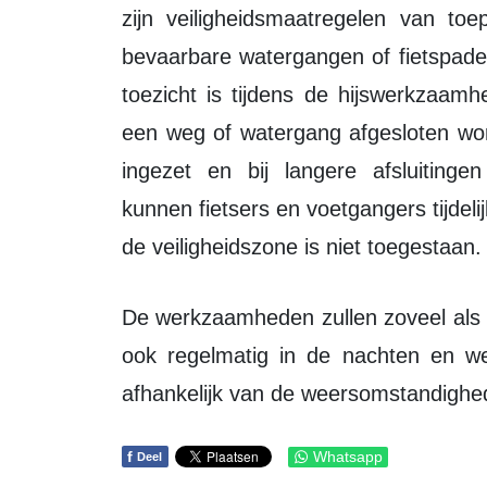
zijn veiligheidsmaatregelen van to
bevaarbare watergangen of fietspaden 
toezicht is tijdens de hijswerkzaamh
een weg of watergang afgesloten wor
ingezet en bij langere afsluiting
kunnen fietsers en voetgangers tijdel
de veiligheidszone is niet toegestaan.
De werkzaamheden zullen zoveel als mogelijk overdag plaatsvinden, maar er zal
ook regelmatig in de nachten en w
afhankelijk van de weersomstandighe
f
Whatsapp
Deel