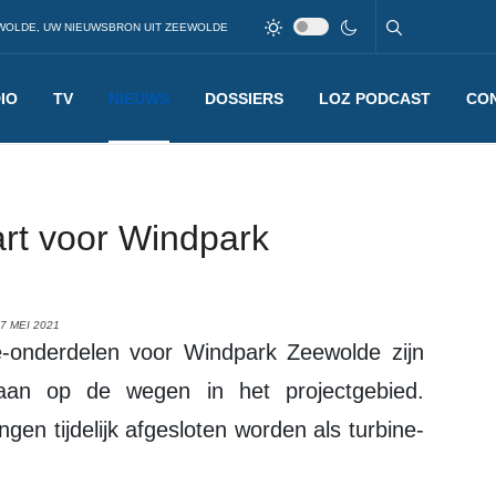
WOLDE, UW NIEUWSBRON UIT ZEEWOLDE
IO
TV
NIEUWS
DOSSIERS
LOZ PODCAST
CO
art voor Windpark
7 MEI 2021
taan op de wegen in het projectgebied.
n tijdelijk afgesloten worden als turbine-