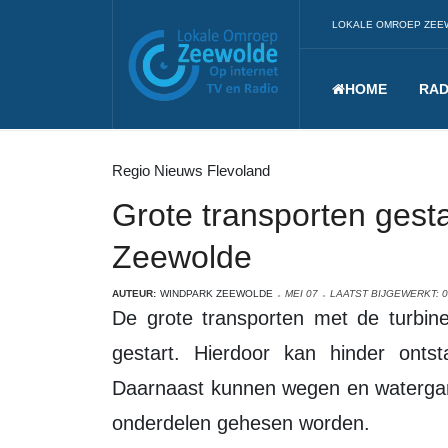
LOKALE OMROEP ZEE
HOME
RAD
Regio Nieuws Flevoland
Grote transporten gest
Zeewolde
AUTEUR:
WINDPARK ZEEWOLDE
MEI 07
LAATST BIJGEWERKT: 0
De grote transporten met de turbine-onderdelen voor Windpark Zeewolde zijn
gestart. Hierdoor kan hinder onts
Daarnaast kunnen wegen en watergange
onderdelen gehesen worden.