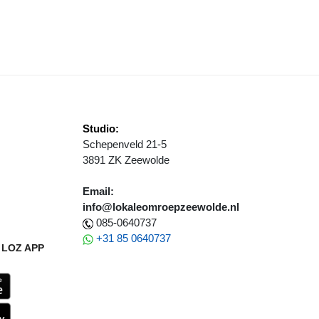
XTRA ENERGIE-BOOST VOOR MOEDERDAG
Studio:
Schepenveld 21-5
3891 ZK Zeewolde
Email:
info@lokaleomroepzeewolde.nl
085-0640737
+31 85 0640737
LOZ APP