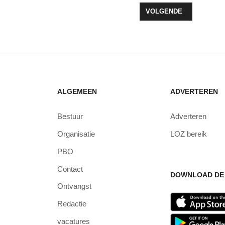
T ENERGIEBOD VOOR DE TOEKOMST
VOLGENDE ARTIKEL: E
VOLGENDE
ALGEMEEN
ADVERTEREN
Bestuur
Adverteren
Organisatie
LOZ bereik
PBO
Contact
DOWNLOAD DE 
Ontvangst
Redactie
vacatures