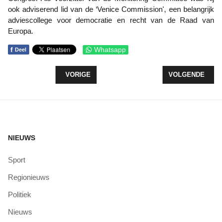
ook adviserend lid van de ‘Venice Commission', een belangrijk
adviescollege voor democratie en recht van de Raad van
Europa.
f
Whatsapp
Deel
VORIG ARTIKEL: KANSHEBBERS VOOR LELYPRIJS
VOLGENDE ARTI
VORIGE
VOLGENDE
NIEUWS
Sport
Regionieuws
Politiek
Nieuws