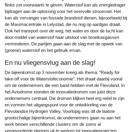
flinke zet voorwaarts te geven. Waterstof kan als energiedrager
bijdragen aan de oplossing voor het overvolle stroomnet. Het
kan als vervanger van fossiele brandstof dienen, bijvoorbeeld bij
de Maximacentrale in Lelystad, die nu nog op aardgas draait.
Ook het transport over de weg, het water en door de lucht kan
door middel van waterstof haar uitstoot van broeikasgassen
verminderen. De partijen gaan aan de slag met de opwek van
(groene) waterstof en het gebruik ervan.
En nu vliegensvlug aan de slag!
De bijeenkomst op 3 november kreeg als thema: “Ready for
take-off voor de Waterstofeconomie”. Het draait daarbij vooral
om de ondernemers die een band hebben met de Flevoland. In
het Aviodrome stonden de innovatiedromen van juist deze
ondernemers centraal. Die dromen blijken heel erg reëel te zijn
en vormen het uitgangspunt voor de ontwikkeling van de
Flevolandse Hydrogen Valley. Voorlopig was dit de laatste
grootschalige bijeenkomst, de ondernemers gaan nu aan het
werk binnen verschillende clusters om de soms al
vergevorderde plannen uit te werken tot innovatieprojecten.