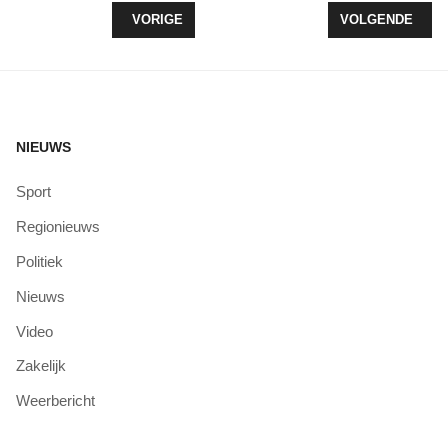
VORIG ARTIKEL: PROVINCIE FLEVOLAND PLAATS
VOLGENDE ARTI
VORIGE
VOLGENDE
NIEUWS
Sport
Regionieuws
Politiek
Nieuws
Video
Zakelijk
Weerbericht