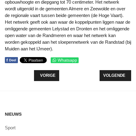
opbouwhoogte en diepgang tot 70 centimeter. Het netwerk
wordt uitgerold in de gemeenten Almere en Zeewolde en over
de regionale vaart tussen beide gemeenten (de Hoge Vaart).
Het netwerk geeft ook aan waar de koppelpunten liggen naar de
omliggende gemeenten Lelystad en Dronten en het omliggende
open water van de Randmeren en waar het netwerk kan
worden gekoppeld aan het sloepennetwerk van de Randstad (bij
Muiden aan het IJmeer).
f
Whatsapp
Deel
VORIG ARTIKEL: KINDEROPVANG VIERT 50-JARI
VOLGENDE ARTIK
VORIGE
VOLGENDE
NIEUWS
Sport