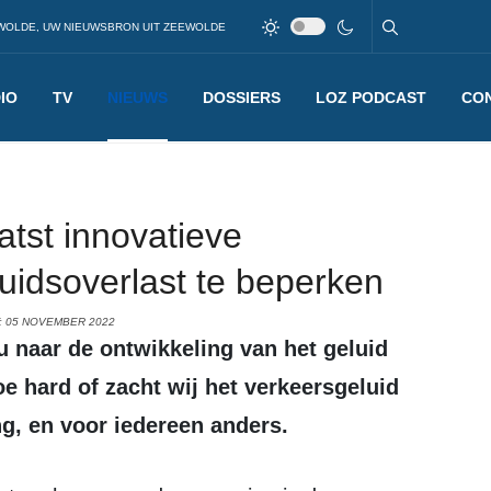
WOLDE, UW NIEUWSBRON UIT ZEEWOLDE
IO
TV
NIEUWS
DOSSIERS
LOZ PODCAST
CO
atst innovatieve
luidsoverlast te beperken
: 05 NOVEMBER 2022
e hard of zacht wij het verkeersgeluid
ng, en voor iedereen anders.