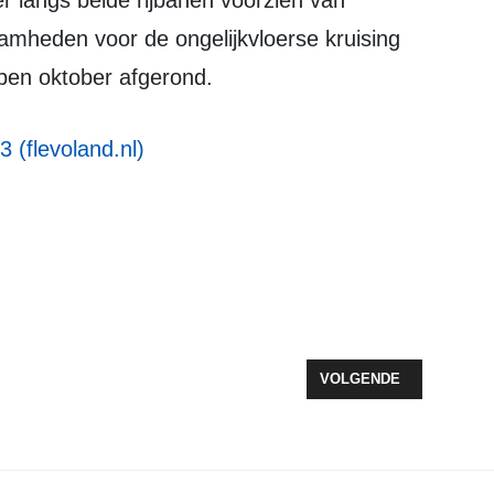
 langs beide rijbanen voorzien van
amheden voor de ongelijkvloerse kruising
pen oktober afgerond.
3 (flevoland.nl)
2023 MAAKT EEN VLIEGENDE START
VOLGENDE ARTIKEL: N
VOLGENDE