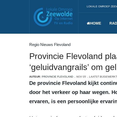
LOKALE OMROEP ZEE
HOME
RAD
Regio Nieuws Flevoland
Provincie Flevoland pla
‘geluidvangrails’ om ge
AUTEUR:
PROVINCIE FLEVOLAND
NOV 05
LAATST BIJGEWERKT
De provincie Flevoland kijkt continu naar de ontwikkeling van het geluid
door het verkeer op haar wegen. Ho
ervaren, is een persoonlijke ervari