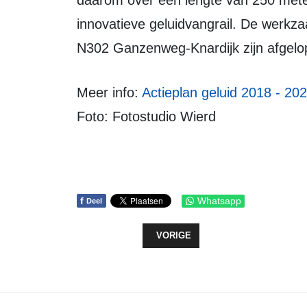
daarom over een lengte van 250 meter
innovatieve geluidvangrail. De werkza
N302 Ganzenweg-Knardijk zijn afgelo
Meer info:
Actieplan geluid 2018 - 202
Foto: Fotostudio Wierd
f
Whatsapp
Deel
VORIG ARTIKEL: BIG CHALLENGE 
VORIGE