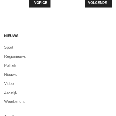
VORIG ARTIKEL: WAARSCHUWING VOOR BLAUW
VOLGENDE ARTI
VORIGE
VOLGENDE
NIEUWS
Sport
Regionieuws
Politiek
Nieuws
Video
Zakelijk
Weerbericht