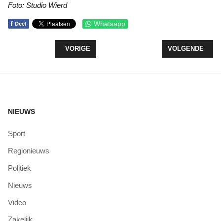
Foto: Studio Wierd
f
Whatsapp
Deel
VORIG ARTIKEL: ST JANSDAL EN SIEMENS HEA
VOLGENDE ARTI
VORIGE
VOLGENDE
NIEUWS
Sport
Regionieuws
Politiek
Nieuws
Video
Zakelijk