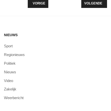
VORIG ARTIKEL: EERSTE WINDMOLEN AFGEBRO
VOLGENDE ARTI
VORIGE
VOLGENDE
NIEUWS
Sport
Regionieuws
Politiek
Nieuws
Video
Zakelijk
Weerbericht