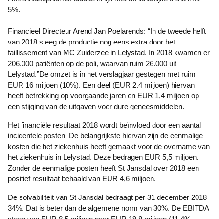
5%.
Financieel Directeur Arend Jan Poelarends: “In de tweede helft
van 2018 steeg de productie nog eens extra door het
faillissement van MC Zuiderzee in Lelystad. In 2018 kwamen er
206.000 patiënten op de poli, waarvan ruim 26.000 uit
Lelystad.”De omzet is in het verslagjaar gestegen met ruim
EUR 16 miljoen (10%). Een deel (EUR 2,4 miljoen) hiervan
heeft betrekking op voorgaande jaren en EUR 1,4 miljoen op
een stijging van de uitgaven voor dure geneesmiddelen.
Het financiële resultaat 2018 wordt beïnvloed door een aantal
incidentele posten. De belangrijkste hiervan zijn de eenmalige
kosten die het ziekenhuis heeft gemaakt voor de overname van
het ziekenhuis in Lelystad. Deze bedragen EUR 5,5 miljoen.
Zonder de eenmalige posten heeft St Jansdal over 2018 een
positief resultaat behaald van EUR 4,6 miljoen.
De solvabiliteit van St Jansdal bedraagt per 31 december 2018
34%. Dat is beter dan de algemene norm van 30%. De EBITDA
steeg van EUR 8,5 miljoen naar EUR 19,8 miljoen (11,4%,