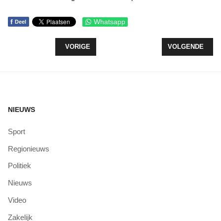
f
Whatsapp
Deel
VORIG ARTIKEL: VAN BEZIT NAAR GEBRUIK: MAAK
VOLGENDE ARTI
VORIGE
VOLGENDE
NIEUWS
Sport
Regionieuws
Politiek
Nieuws
Video
Zakelijk