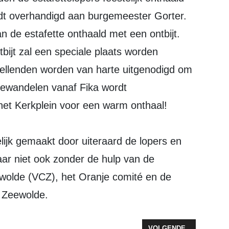
rdt overhandigd aan burgemeester Gorter.
 de estafette onthaald met een ontbijt.
bijt zal een speciale plaats worden
ellenden worden van harte uitgenodigd om
ewandelen vanaf Fika wordt
et Kerkplein voor een warm onthaal!
lijk gemaakt door uiteraard de lopers en
ar niet ook zonder de hulp van de
olde (VCZ), het Oranje comité en de
s Zeewolde.
 ZONNETJE OP KONINGSDAG
VOLGENDE ARTIKEL: D
VOLGENDE