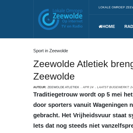
LOKALE OMROEP ZEE
HOME
RAD
Sport in Zeewolde
Zeewolde Atletiek breng
Zeewolde
AUTEUR:
ZEEWOLDE ATLETIEK
APR 24
LAATST BIJGEWERKT: 24
Traditiegetrouw wordt op 5 mei het Vrijheidsvuur als een ‘lopend vuur’
door sporters vanuit Wageningen n
gebracht. Het Vrijheidsvuur staat s
Iets dat nog steeds niet vanzelfspr