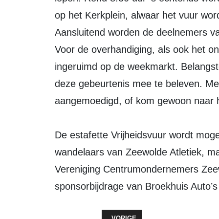
op het Kerkplein, alwaar het vuur wo
Aansluitend worden de deelnemers van
Voor de overhandiging, als ook het ont
ingeruimd op de weekmarkt. Belangst
deze gebeurtenis mee te beleven. Me
aangemoedigd, of kom gewoon naar h
De estafette Vrijheidsvuur wordt moge
wandelaars van Zeewolde Atletiek, ma
Vereniging Centrumondernemers Zeew
sponsorbijdrage van Broekhuis Auto’
VORIG ARTIKEL: KORFBAL IN HET
VORIGE