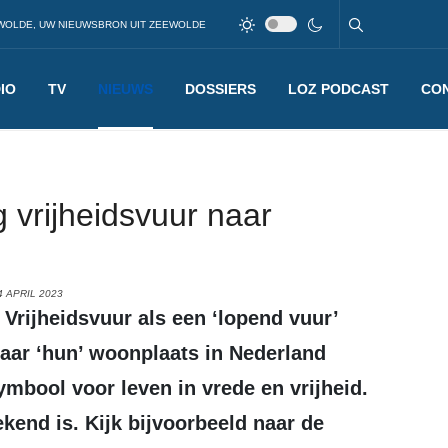
WOLDE, UW NIEUWSBRON UIT ZEEWOLDE
IO
TV
NIEUWS
DOSSIERS
LOZ PODCAST
CO
 vrijheidsvuur naar
 APRIL 2023
aar ‘hun’ woonplaats in Nederland
ymbool voor leven in vrede en vrijheid.
ekend is. Kijk bijvoorbeeld naar de