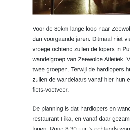
Voor de 80km lange loop naar Zeewolde zal een andere route worden gekozen
dan voorgaande jaren. Ditmaal niet vi
vroege ochtend zullen de lopers in Pu
wandelgroep van Zeewolde Atletiek. Va
twee groepen. Terwijl de hardlopers h
zullen de wandelaars vanaf hier hun e
fiets-voetveer.
De planning is dat hardlopers en wandelaars elkaar treffen in de buurt van
restaurant Fika, en vanaf daar gezam
lopen. Rond 8.30 uur ’s ochtends word