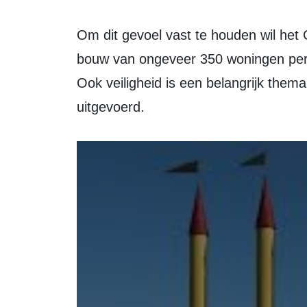
Om dit gevoel vast te houden wil het CDA dat inwoners in Zeewolde kunnen blijven wonen, jong en oud. De partij zet in op de
bouw van ongeveer 350 woningen per j
Ook veiligheid is een belangrijk the
uitgevoerd.