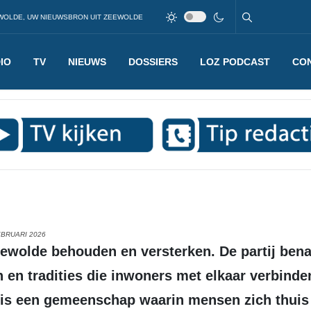
WOLDE, UW NIEUWSBRON UIT ZEEWOLDE
IO
TV
NIEUWS
DOSSIERS
LOZ PODCAST
CO
EBRUARI 2026
 en tradities die inwoners met elkaar verbind
 is een gemeenschap waarin mensen zich thuis