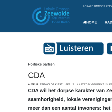
LOKALE OMROEP ZEE
HOME
RAD
Politieke partijen
CDA
AUTEUR:
ZEEWOLDE KIEST
FEB 12
LAATST BIJGEWERKT: 24 F
CDA wil het dorpse karakter van Zeewolde behouden en versterken. De partij benadrukt het belang van
saamhorigheid, lokale verenigingen
meer dan een aantal inwoners: het