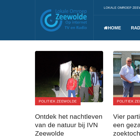
LOKALE OMROEP ZEE
HOME
RAD
POLITIEK ZEEWOLDE
POLITIEK Z
Ontdek het nachtleven
Vier part
van de natuur bij IVN
een geza
Zeewolde
zoektoch