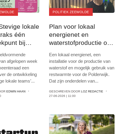
EEWOLDE
POLITIEK ZEEWOLDE
Stevige lokale
Plan voor lokaal
traks één
energienet en
kpunt bij
waterstofproductie op
e
Trekkersveld
eeldvormende
Een lokaal energienet, een
van afgelopen week
installatie voor de productie van
meenteraad een
waterstof en mogelijk gebruik van
ver de ontwikkeling
restwarmte voor de Polderwijk.
ge lokale teams’
...
Dat zijn onderdelen van
...
OOR
EDWIN HAAN
GESCHREVEN DOOR
LOZ REDACTIE
0
27-06-2026 | 11:00