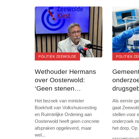
POLITIEK ZEEWOLDE
POLITIEK Z
Wethouder Hermans
Gemeente
over Oosterwold:
onderzoe
‘Geen stenen
drugsgeb
stapelen, maar een
Zeewold
Het bezoek van minister
Als eerste g
samenleving bouwen’
Boekholt van Volkshuisvesting
gaat Zeewold
en Ruimtelijke Ordening aan
stellen voor 
Oosterwold heeft geen concrete
onderzoek na
afspraken opgeleverd, maar
het dorp. Op 2
wel
...
GESCHREVEN D