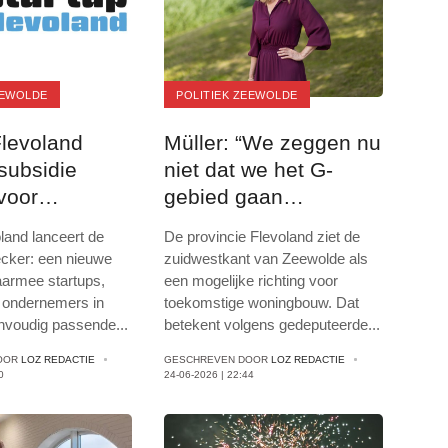
EEWOLDE
POLITIEK ZEEWOLDE
Flevoland
Müller: “We zeggen nu
 subsidie
niet dat we het G-
voor
gebied gaan
mers
bebouwen”
land lanceert de
De provincie Flevoland ziet de
cker: een nieuwe
zuidwestkant van Zeewolde als
aarmee startups,
een mogelijke richting voor
 ondernemers in
toekomstige woningbouw. Dat
envoudig passende
...
betekent volgens gedeputeerde
...
OOR
LOZ REDACTIE
GESCHREVEN DOOR
LOZ REDACTIE
0
24-06-2026 | 22:44