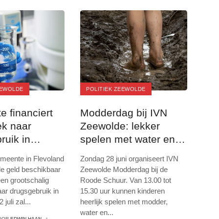
EEWOLDE
POLITIEK ZEEWOLDE
 financiert
Modderdag bij IVN
k naar
Zeewolde: lekker
ruik in
spelen met water en
e
zand
emeente in Flevoland
Zondag 28 juni organiseert IVN
e geld beschikbaar
Zeewolde Modderdag bij de
een grootschalig
Roode Schuur. Van 13.00 tot
ar drugsgebruik in
15.30 uur kunnen kinderen
 juli zal
...
heerlijk spelen met modder,
water en
...
OOR
EDWIN HAAN