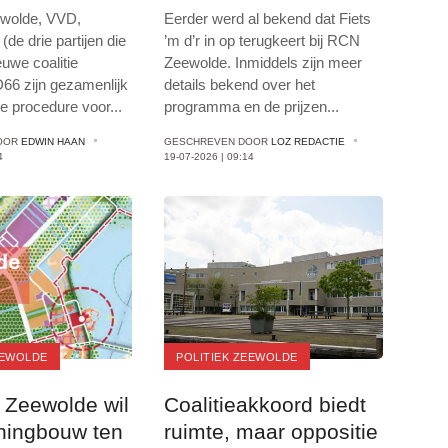
er
ewolde, VVD,
Eerder werd al bekend dat Fiets
(de drie partijen die
’m d’r in op terugkeert bij RCN
uwe coalitie
Zeewolde. Inmiddels zijn meer
66 zijn gezamenlijk
details bekend over het
de procedure voor
...
programma en de prijzen
...
OOR
EDWIN HAAN
GESCHREVEN DOOR
LOZ REDACTIE
4
19-07-2026 | 09:14
EEWOLDE
POLITIEK ZEEWOLDE
 Zeewolde wil
Coalitieakkoord biedt
ningbouw ten
ruimte, maar oppositie