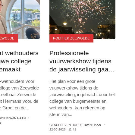
EEWOLDE
POLITIEK ZEEWOLDE
t wethouders
Professionele
uwe college
vuurwerkshow tijdens
emaakt
de jaarwisseling gaat
er komen
-wethouders voor
Het plan voor een grote
ollege van Zeewolde
vuurwerkshow tijdens de
 Leefbaar Zeewolde
jaarwisseling, ingebracht door het
t Hermans voor, de
college van burgemeester en
 Groot en de
...
wethouders, kan rekenen op
steun van
...
OOR
EDWIN HAAN
4
GESCHREVEN DOOR
EDWIN HAAN
22-06-2026 | 11:41