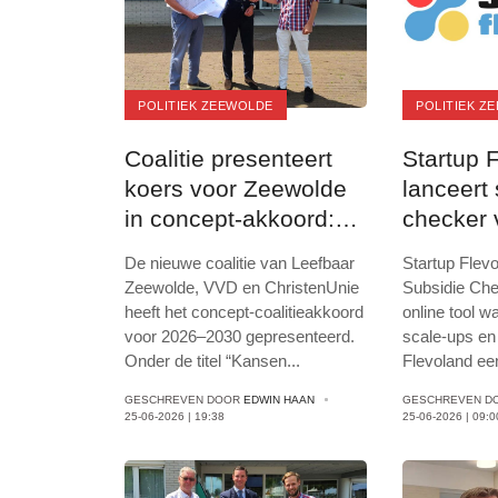
POLITIEK ZEEWOLDE
POLITIEK Z
Coalitie presenteert
Startup 
koers voor Zeewolde
lanceert
in concept-akkoord:
checker 
bouwen, verbinden en
onderne
De nieuwe coalitie van Leefbaar
Startup Flevo
vooruitkijken
Zeewolde, VVD en ChristenUnie
Subsidie Che
heeft het concept‑coalitieakkoord
online tool w
voor 2026–2030 gepresenteerd.
scale-ups en
Onder de titel “Kansen
...
Flevoland e
GESCHREVEN DOOR
EDWIN HAAN
GESCHREVEN D
25-06-2026 | 19:38
25-06-2026 | 09:0