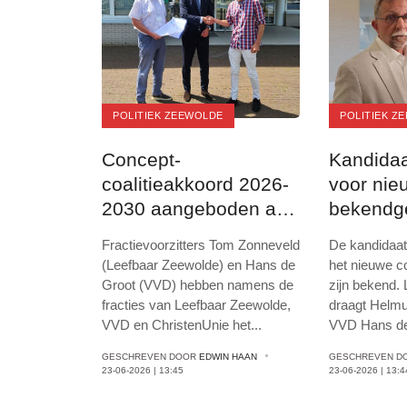
POLITIEK ZEEWOLDE
POLITIEK Z
Concept-
Kandidaa
coalitieakkoord 2026-
voor nie
2030 aangeboden aan
bekendg
gemeenteraad
Fractievoorzitters Tom Zonneveld
De kandidaat
(Leefbaar Zeewolde) en Hans de
het nieuwe c
Groot (VVD) hebben namens de
zijn bekend.
fracties van Leefbaar Zeewolde,
draagt Helmu
VVD en ChristenUnie het
...
VVD Hans de
GESCHREVEN DOOR
EDWIN HAAN
GESCHREVEN D
23-06-2026 | 13:45
23-06-2026 | 13:4