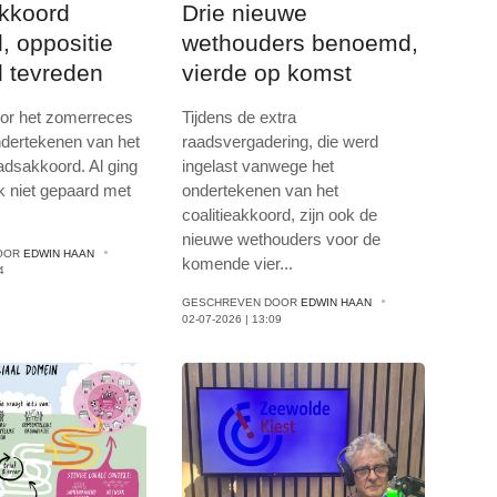
akkoord
Drie nieuwe
, oppositie
wethouders benoemd,
 tevreden
vierde op komst
oor het zomerreces
Tijdens de extra
ondertekenen van het
raadsvergadering, die werd
aadsakkoord. Al ging
ingelast vanwege het
ijk niet gepaard met
ondertekenen van het
.
coalitieakkoord, zijn ook de
nieuwe wethouders voor de
OOR
EDWIN HAAN
komende vier
...
4
GESCHREVEN DOOR
EDWIN HAAN
02-07-2026 | 13:09