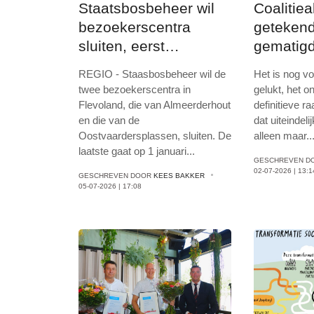
Staatsbosbeheer wil
Coalitie
bezoekerscentra
getekend
sluiten, eerst
gematigd
Almeerderhout en
REGIO - Staasbosbeheer wil de
Het is nog v
daarna ook de
twee bezoekerscentra in
gelukt, het 
Oostvaardersplassen
Flevoland, die van Almeerderhout
definitieve r
en die van de
dat uiteindel
Oostvaardersplassen, sluiten. De
alleen maar
..
laatste gaat op 1 januari
...
GESCHREVEN D
02-07-2026 | 13:1
GESCHREVEN DOOR
KEES BAKKER
05-07-2026 | 17:08