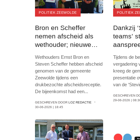
POLITIEK ZEEWOLDE
POLITIEK Z
Bron en Scheffer
Dankzij ‘
nemen afscheid als
teams’ s
wethouder; nieuwe
aanspree
benoemingen volgen
gemeent
Wethouders Ernst Bron en
Tijdens de b
op 1 juli
Steven Scheffer hebben afscheid
vergadering 
genomen van de gemeente
kreeg de ge
Zeewolde tijdens een
presentatie o
drukbezochte afscheidsreceptie.
van de ‘Stevi
De bijeenkomst had een
...
GESCHREVEN D
29-06-2026 | 08:3
GESCHREVEN DOOR
LOZ REDACTIE
30-06-2026 | 18:45