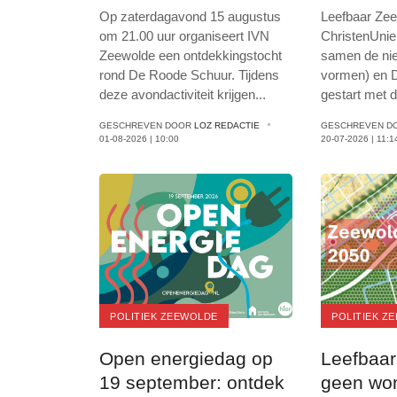
wethoud
Op zaterdagavond 15 augustus
Leefbaar Ze
om 21.00 uur organiseert IVN
ChristenUnie 
Zeewolde een ontdekkingstocht
samen de nie
rond De Roode Schuur. Tijdens
vormen) en D
deze avondactiviteit krijgen
...
gestart met 
GESCHREVEN DOOR
LOZ REDACTIE
GESCHREVEN D
01-08-2026 | 10:00
20-07-2026 | 11:1
POLITIEK ZEEWOLDE
POLITIEK Z
Open energiedag op
Leefbaar
19 september: ontdek
geen wo