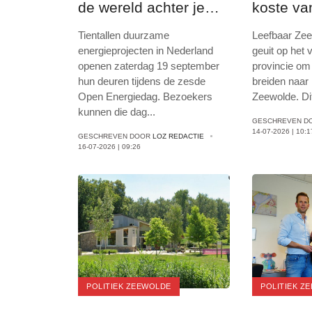
de wereld achter je
koste va
stopcontact en
bossen
Tientallen duurzame
Leefbaar Zeew
thermostaat
energieprojecten in Nederland
geuit op het 
openen zaterdag 19 september
provincie om
hun deuren tijdens de zesde
breiden naar
Open Energiedag. Bezoekers
Zeewolde. Dit
kunnen die dag
...
GESCHREVEN D
14-07-2026 | 10:1
GESCHREVEN DOOR
LOZ REDACTIE
16-07-2026 | 09:26
POLITIEK ZEEWOLDE
POLITIEK Z