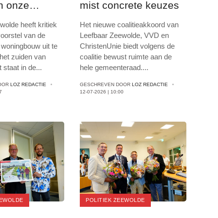
n onze
mist concrete keuzes
olde heeft kritiek
Het nieuwe coalitieakkoord van
voorstel van de
Leefbaar Zeewolde, VVD en
 woningbouw uit te
ChristenUnie biedt volgens de
 het zuiden van
coalitie bewust ruimte aan de
 staat in de
...
hele gemeenteraad
...
.
OOR
LOZ REDACTIE
GESCHREVEN DOOR
LOZ REDACTIE
7
12-07-2026 | 10:00
EEWOLDE
POLITIEK ZEEWOLDE