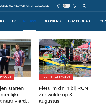
WOLDE, UW NIEUWSBRON UIT ZEEWOLDE
IO
TV
NIEUWS
DOSSIERS
LOZ PODCAST
CO
EEWOLDE
POLITIEK ZEEWOLDE
ijen starten
Fiets ’m d’r in bij RCN
menlijke
Zeewolde op 8
t naar vierde
augustus