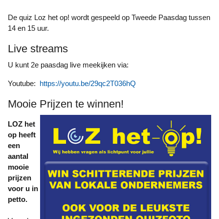
De quiz Loz het op! wordt gespeeld op Tweede Paasdag tussen
14 en 15 uur.
Live streams
U kunt 2e paasdag live meekijken via:
Youtube:
https://youtu.be/29qc2T036hQ
Mooie Prijzen te winnen!
LOZ het
op heeft
een
aantal
mooie
prijzen
voor u in
petto.