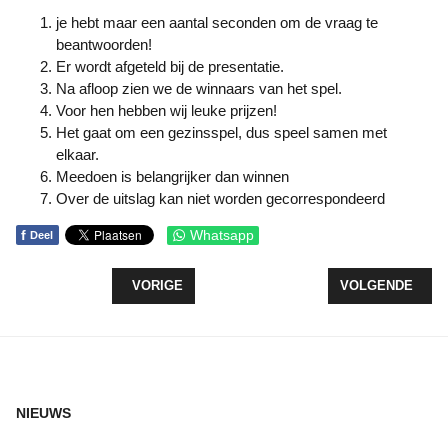
je hebt maar een aantal seconden om de vraag te
beantwoorden!
Er wordt afgeteld bij de presentatie.
Na afloop zien we de winnaars van het spel.
Voor hen hebben wij leuke prijzen!
Het gaat om een gezinsspel, dus speel samen met
elkaar.
Meedoen is belangrijker dan winnen
Over de uitslag kan niet worden gecorrespondeerd
f
Whatsapp
Deel
VORIG ARTIKEL: UITVAART
VOLGENDE ARTI
VORIGE
VOLGENDE
NIEUWS