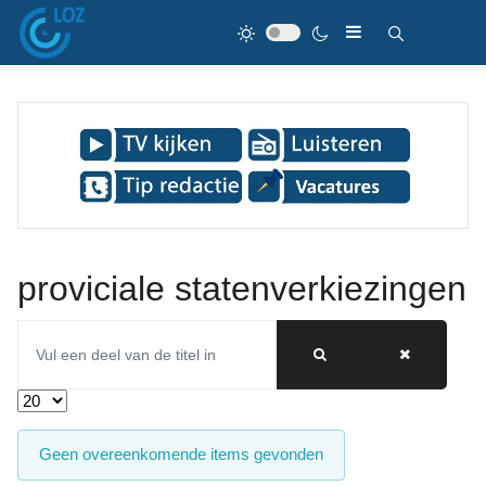
proviciale statenverkiezingen
Vul een deel van de titel in
Toon #
Informatie
Geen overeenkomende items gevonden